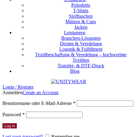
Poloshirts
T-Shirts
Stofftaschen
Mützen & Caps
Jacken
Leistungen
Branchen-Lösungen
Design & Veredelung
Logistik & Fulfillment
Textilbeschaffung & Veredelung – hochwertige
Textilien
Transfer- & DTF-Druck
Blog
Login / Register
Anmelden
Create an Account
Erforderlich
Benutzername oder E-Mail-Adresse
*
Erforderlich
Password
*
Log in
Lost your password?
Remember me