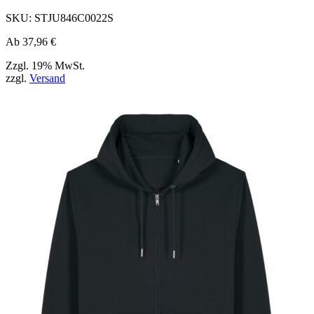
der
Produktseite
SKU:
STJU846C0022S
ausgewählt
werden
Ab
37,96
€
können
Zzgl. 19% MwSt.
zzgl.
Versand