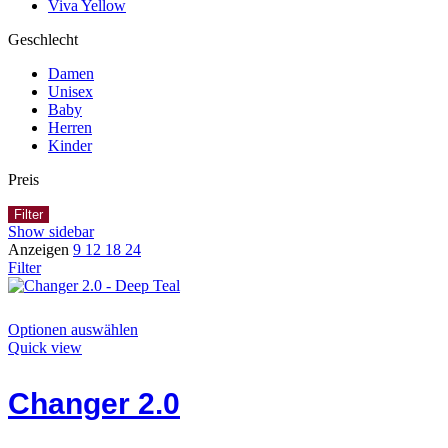
Viva Yellow
Geschlecht
Damen
Unisex
Baby
Herren
Kinder
Preis
Filter
Show sidebar
Anzeigen
9
12
18
24
Filter
Dieses
Optionen auswählen
Produkt
Quick view
hat
Optionen,
Changer 2.0
die
auf
der