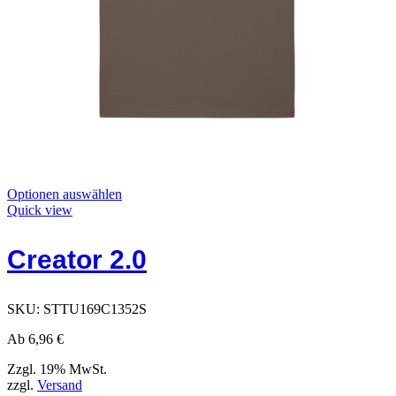
Dieses
Optionen auswählen
Produkt
Quick view
hat
Optionen,
Creator 2.0
die
auf
der
Produktseite
SKU:
STTU169C1352S
ausgewählt
werden
Ab
6,96
€
können
Zzgl. 19% MwSt.
zzgl.
Versand