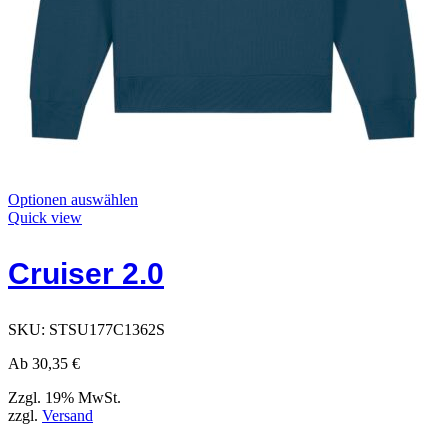
Dieses
Optionen auswählen
Produkt
Quick view
hat
Optionen,
Cruiser 2.0
die
auf
der
Produktseite
SKU:
STSU177C1362S
ausgewählt
werden
Ab
30,35
€
können
Zzgl. 19% MwSt.
zzgl.
Versand