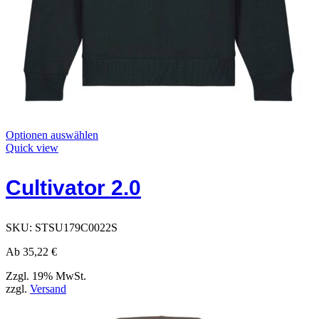
Dieses
Optionen auswählen
Produkt
Quick view
hat
Optionen,
Cultivator 2.0
die
auf
der
Produktseite
SKU:
STSU179C0022S
ausgewählt
werden
Ab
35,22
€
können
Zzgl. 19% MwSt.
zzgl.
Versand