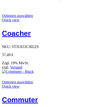
Dieses
Optionen auswählen
Produkt
Quick view
hat
Optionen,
Coacher
die
auf
der
Produktseite
SKU:
STJU833C0022S
ausgewählt
werden
37,49
€
können
Zzgl. 19% MwSt.
zzgl.
Versand
Dieses
Optionen auswählen
Produkt
Quick view
hat
Optionen,
Commuter
die
auf