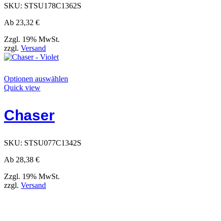
Produktseite
SKU:
STSU178C1362S
ausgewählt
werden
Ab
23,32
€
können
Zzgl. 19% MwSt.
zzgl.
Versand
Dieses
Optionen auswählen
Produkt
Quick view
hat
Optionen,
Chaser
die
auf
der
Produktseite
SKU:
STSU077C1342S
ausgewählt
werden
Ab
28,38
€
können
Zzgl. 19% MwSt.
zzgl.
Versand