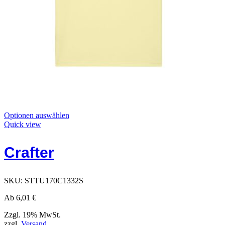
Dieses
Optionen auswählen
Produkt
Quick view
hat
Optionen,
Crafter
die
auf
der
Produktseite
SKU:
STTU170C1332S
ausgewählt
werden
Ab
6,01
€
können
Zzgl. 19% MwSt.
zzgl.
Versand