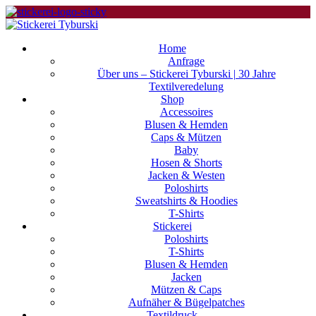
Home
Anfrage
Über uns – Stickerei Tyburski | 30 Jahre
Textilveredelung
Shop
Accessoires
Blusen & Hemden
Caps & Mützen
Baby
Hosen & Shorts
Jacken & Westen
Poloshirts
Sweatshirts & Hoodies
T-Shirts
Stickerei
Poloshirts
T-Shirts
Blusen & Hemden
Jacken
Mützen & Caps
Aufnäher & Bügelpatches
Textildruck