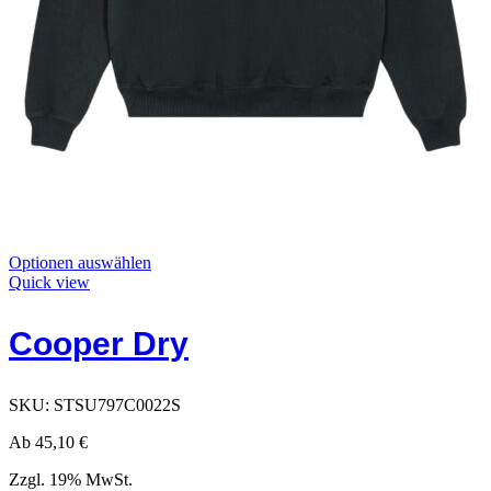
Dieses
Optionen auswählen
Produkt
Quick view
hat
Optionen,
Cooper Dry
die
auf
der
Produktseite
SKU:
STSU797C0022S
ausgewählt
werden
Ab
45,10
€
können
Zzgl. 19% MwSt.