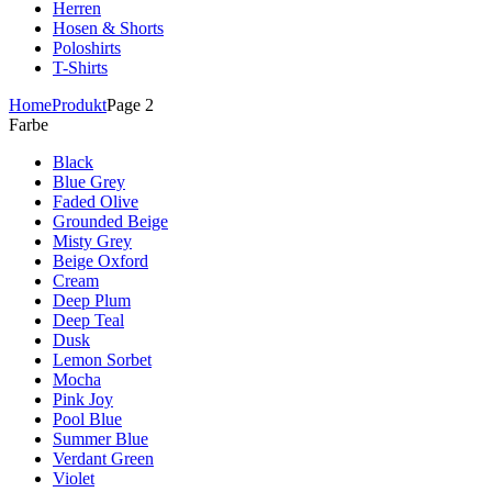
Herren
Hosen & Shorts
Poloshirts
T-Shirts
Home
Produkt
Page 2
Farbe
Black
Blue Grey
Faded Olive
Grounded Beige
Misty Grey
Beige Oxford
Cream
Deep Plum
Deep Teal
Dusk
Lemon Sorbet
Mocha
Pink Joy
Pool Blue
Summer Blue
Verdant Green
Violet