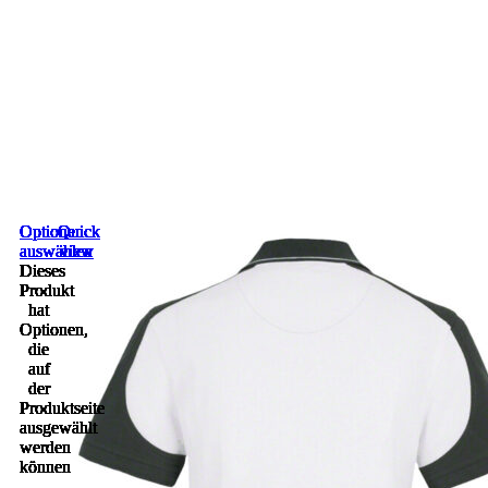
Optionen
Optionen
Optionen
Optionen
Optionen
Optionen
Optionen
Optionen
Optionen
Optionen
Optionen
Optionen
Quick
Quick
Quick
Quick
Quick
Quick
Quick
Quick
Quick
Quick
Quick
Quick
auswählen
auswählen
auswählen
auswählen
auswählen
auswählen
auswählen
auswählen
auswählen
auswählen
auswählen
auswählen
view
view
view
view
view
view
view
view
view
view
view
view
Dieses
Dieses
Dieses
Dieses
Dieses
Dieses
Dieses
Dieses
Dieses
Dieses
Dieses
Dieses
Produkt
Produkt
Produkt
Produkt
Produkt
Produkt
Produkt
Produkt
Produkt
Produkt
Produkt
Produkt
hat
hat
hat
hat
hat
hat
hat
hat
hat
hat
hat
hat
Optionen,
Optionen,
Optionen,
Optionen,
Optionen,
Optionen,
Optionen,
Optionen,
Optionen,
Optionen,
Optionen,
Optionen,
die
die
die
die
die
die
die
die
die
die
die
die
auf
auf
auf
auf
auf
auf
auf
auf
auf
auf
auf
auf
der
der
der
der
der
der
der
der
der
der
der
der
Produktseite
Produktseite
Produktseite
Produktseite
Produktseite
Produktseite
Produktseite
Produktseite
Produktseite
Produktseite
Produktseite
Produktseite
ausgewählt
ausgewählt
ausgewählt
ausgewählt
ausgewählt
ausgewählt
ausgewählt
ausgewählt
ausgewählt
ausgewählt
ausgewählt
ausgewählt
werden
werden
werden
werden
werden
werden
werden
werden
werden
werden
werden
werden
können
können
können
können
können
können
können
können
können
können
können
können