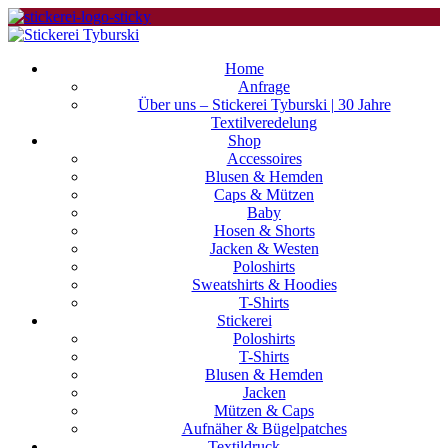
Home
Anfrage
Über uns – Stickerei Tyburski | 30 Jahre
Textilveredelung
Shop
Accessoires
Blusen & Hemden
Caps & Mützen
Baby
Hosen & Shorts
Jacken & Westen
Poloshirts
Sweatshirts & Hoodies
T-Shirts
Stickerei
Poloshirts
T-Shirts
Blusen & Hemden
Jacken
Mützen & Caps
Aufnäher & Bügelpatches
Textildruck