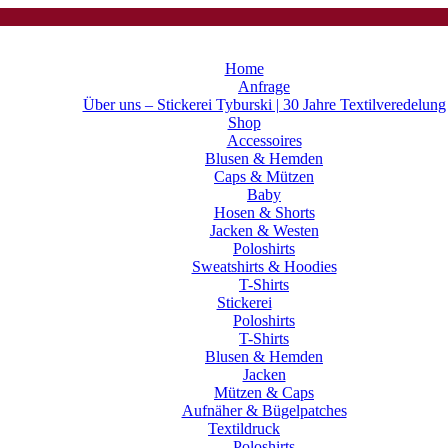
Home
Anfrage
Über uns – Stickerei Tyburski | 30 Jahre Textilveredelung
Shop
Accessoires
Blusen & Hemden
Caps & Mützen
Baby
Hosen & Shorts
Jacken & Westen
Poloshirts
Sweatshirts & Hoodies
T-Shirts
Stickerei
Poloshirts
T-Shirts
Blusen & Hemden
Jacken
Mützen & Caps
Aufnäher & Bügelpatches
Textildruck
Poloshirts