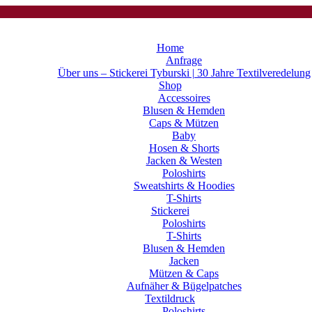
Home
Anfrage
Über uns – Stickerei Tyburski | 30 Jahre Textilveredelung
Shop
Accessoires
Blusen & Hemden
Caps & Mützen
Baby
Hosen & Shorts
Jacken & Westen
Poloshirts
Sweatshirts & Hoodies
T-Shirts
Stickerei
Poloshirts
T-Shirts
Blusen & Hemden
Jacken
Mützen & Caps
Aufnäher & Bügelpatches
Textildruck
Poloshirts