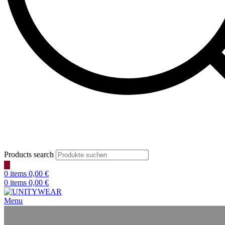
Products search
0
items
0,00
€
0
items
0,00
€
Menu