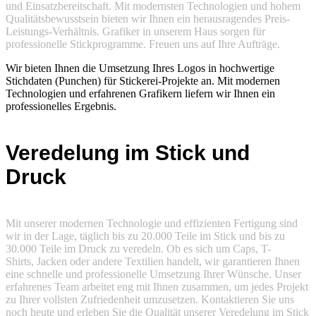
und Einsatzbereitschaft. Mit modernsten Technologien und hohem
Qualitätsbewusstsein bieten wir Ihnen ein herausragendes Preis-
Leistungs-Verhältnis. Grafiker in unserem Haus sorgen für
professionelle Stickprogramme. Freuen uns auf Ihre Aufträge.
Wir bieten Ihnen die Umsetzung Ihres Logos in hochwertige
Stichdaten (Punchen) für Stickerei-Projekte an. Mit modernen
Technologien und erfahrenen Grafikern liefern wir Ihnen ein
professionelles Ergebnis.
Veredelung im Stick und
Druck
Mit unserer modernen Technologie und effizienten Fertigung sind
wir in der Lage, täglich bis zu 20.000 Teile im Stick und bis zu
30.000 Teile im Druck zu veredeln. Ob es sich um Caps, T-
Shirts, Jacken oder andere Textilien handelt, wir garantieren Ihnen
eine schnelle und professionelle Umsetzung Ihrer Wünsche. Unser
erfahrenes Team arbeitet eng mit Ihnen zusammen, um jedes Projekt
zu Ihrer vollsten Zufriedenheit umzusetzen. Kontaktieren Sie uns
noch heute und erleben Sie die Qualität unserer Veredelung im Stick