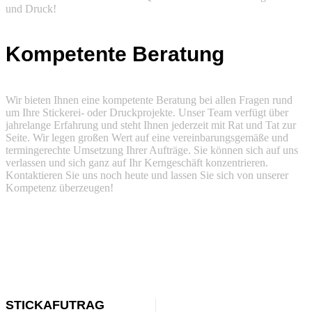
und Druck!
Kompetente Beratung
Wir bieten Ihnen eine kompetente Beratung bei allen Fragen rund
um Ihre Stickerei- oder Druckprojekte. Unser Team verfügt über
jahrelange Erfahrung und steht Ihnen jederzeit mit Rat und Tat zur
Seite. Wir legen großen Wert auf eine vereinbarungsgemäße und
termingerechte Umsetzung Ihrer Aufträge. Sie können sich auf uns
verlassen und sich ganz auf Ihr Kerngeschäft konzentrieren.
Kontaktieren Sie uns noch heute und lassen Sie sich von unserer
Kompetenz überzeugen!
STICKAFUTRAG