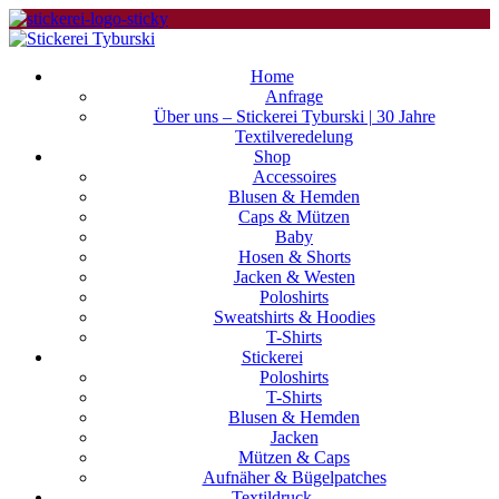
Home
Anfrage
Über uns – Stickerei Tyburski | 30 Jahre
Textilveredelung
Shop
Accessoires
Blusen & Hemden
Caps & Mützen
Baby
Hosen & Shorts
Jacken & Westen
Poloshirts
Sweatshirts & Hoodies
T-Shirts
Stickerei
Poloshirts
T-Shirts
Blusen & Hemden
Jacken
Mützen & Caps
Aufnäher & Bügelpatches
Textildruck