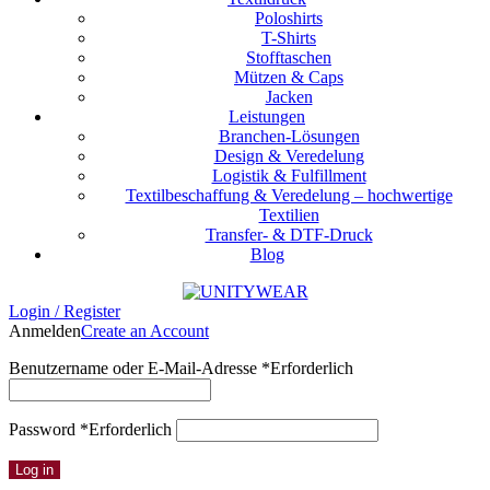
Poloshirts
T-Shirts
Stofftaschen
Mützen & Caps
Jacken
Leistungen
Branchen-Lösungen
Design & Veredelung
Logistik & Fulfillment
Textilbeschaffung & Veredelung – hochwertige
Textilien
Transfer- & DTF-Druck
Blog
Login / Register
Anmelden
Create an Account
Benutzername oder E-Mail-Adresse
*
Erforderlich
Password
*
Erforderlich
Log in