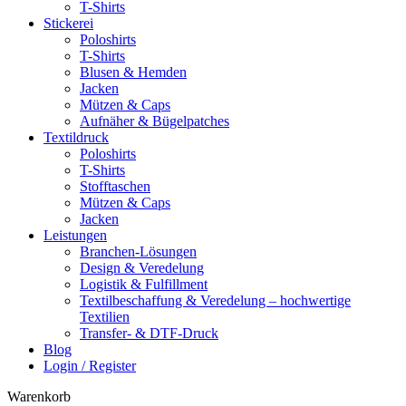
T-Shirts
Stickerei
Poloshirts
T-Shirts
Blusen & Hemden
Jacken
Mützen & Caps
Aufnäher & Bügelpatches
Textildruck
Poloshirts
T-Shirts
Stofftaschen
Mützen & Caps
Jacken
Leistungen
Branchen-Lösungen
Design & Veredelung
Logistik & Fulfillment
Textilbeschaffung & Veredelung – hochwertige
Textilien
Transfer- & DTF-Druck
Blog
Login / Register
Warenkorb