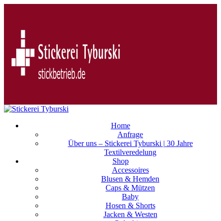
Home
Anfrage
Über uns – Stickerei Tyburski | 30 Jahre
Textilveredelung
Shop
Accessoires
Blusen & Hemden
Caps & Mützen
Baby
Hosen & Shorts
Jacken & Westen