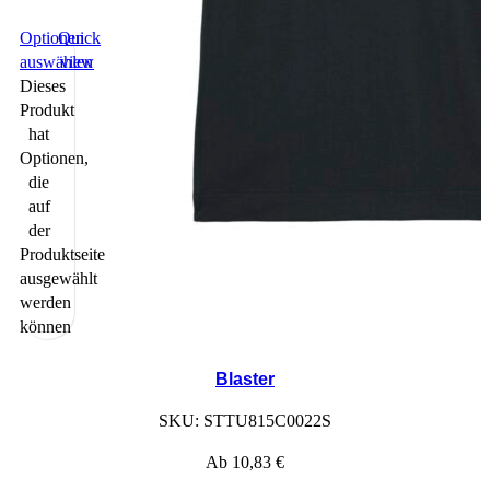
Optionen
Quick
auswählen
view
Dieses
Produkt
hat
Optionen,
die
auf
der
Produktseite
ausgewählt
werden
können
Blaster
SKU:
STTU815C0022S
Ab
10,83
€