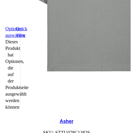
Optionen
Quick
auswählen
view
Dieses
Produkt
hat
Optionen,
die
auf
der
Produktseite
ausgewählt
werden
können
Asher
SKU:
STTU078C1382S