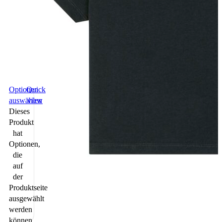
Optionen
Quick
auswählen
view
Dieses
Produkt
hat
Optionen,
die
auf
der
Optionen
Quick
Produktseite
auswählen
view
ausgewählt
Dieses
werden
Produkt
können