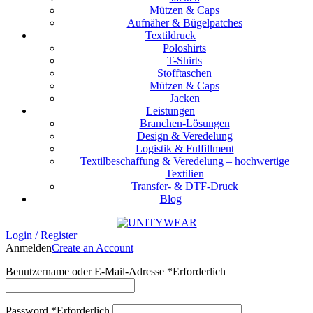
Mützen & Caps
Aufnäher & Bügelpatches
Textildruck
Poloshirts
T-Shirts
Stofftaschen
Mützen & Caps
Jacken
Leistungen
Branchen-Lösungen
Design & Veredelung
Logistik & Fulfillment
Textilbeschaffung & Veredelung – hochwertige
Textilien
Transfer- & DTF-Druck
Blog
Login / Register
Anmelden
Create an Account
Benutzername oder E-Mail-Adresse
*
Erforderlich
Password
*
Erforderlich