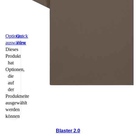
Optionen
Quick
auswählen
view
Dieses
Produkt
hat
Optionen,
die
auf
der
Produktseite
ausgewählt
werden
können
Blaster 2.0