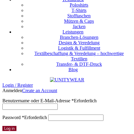
Poloshirts
T-Shirts
Stofftaschen
Mützen & Caps
Jacken
Leistungen
Branchen-Lösungen
Design & Veredelung
Logistik & Fulfillment
Textilbeschaffung & Veredelung – hochwertige
Textilien
Transfer- & DTF-Druck
Blog
Login / Register
Anmelden
Create an Account
Benutzername oder E-Mail-Adresse
*
Erforderlich
Password
*
Erforderlich
Log in