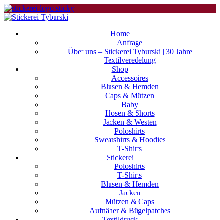
Home
Anfrage
Über uns – Stickerei Tyburski | 30 Jahre
Textilveredelung
Shop
Accessoires
Blusen & Hemden
Caps & Mützen
Baby
Hosen & Shorts
Jacken & Westen
Poloshirts
Sweatshirts & Hoodies
T-Shirts
Stickerei
Poloshirts
T-Shirts
Blusen & Hemden
Jacken
Mützen & Caps
Aufnäher & Bügelpatches
Textildruck