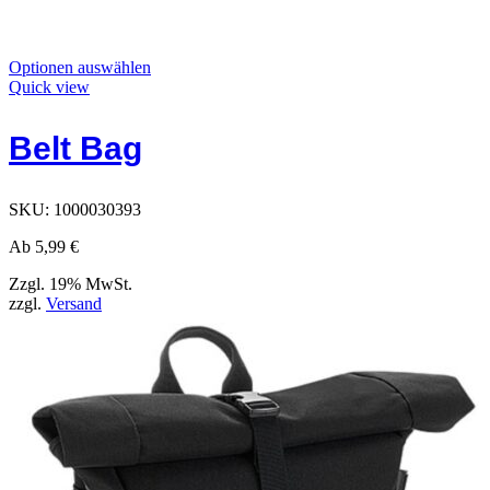
Dieses
Optionen auswählen
Produkt
Quick view
hat
Optionen,
Belt Bag
die
auf
der
Produktseite
SKU:
1000030393
ausgewählt
werden
Ab
5,99
€
können
Zzgl. 19% MwSt.
zzgl.
Versand