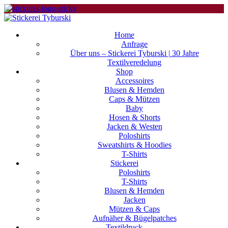
Home
Anfrage
Über uns – Stickerei Tyburski | 30 Jahre
Textilveredelung
Shop
Accessoires
Blusen & Hemden
Caps & Mützen
Baby
Hosen & Shorts
Jacken & Westen
Poloshirts
Sweatshirts & Hoodies
T-Shirts
Stickerei
Poloshirts
T-Shirts
Blusen & Hemden
Jacken
Mützen & Caps
Aufnäher & Bügelpatches
Textildruck