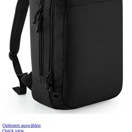
Dieses
Optionen auswählen
Produkt
Quick view