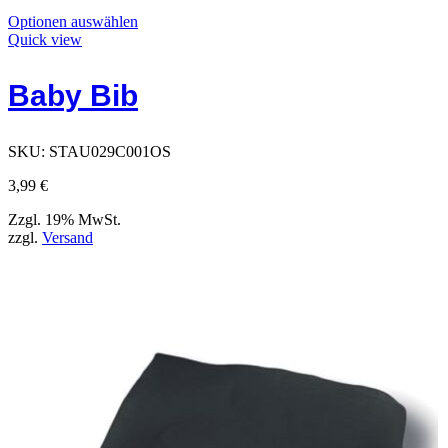
Dieses
Optionen auswählen
Produkt
Quick view
hat
Optionen,
Baby Bib
die
auf
der
Produktseite
SKU:
STAU029C001OS
ausgewählt
werden
3,99
€
können
Zzgl. 19% MwSt.
zzgl.
Versand