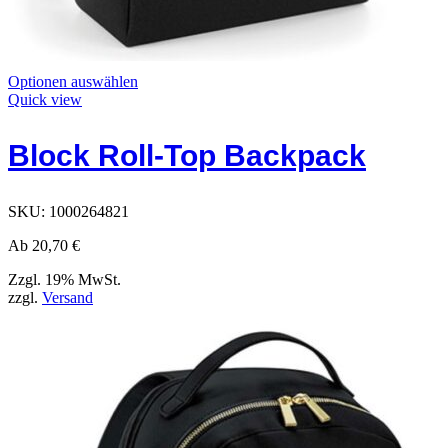
Dieses
Optionen auswählen
Produkt
Quick view
hat
Optionen,
Block Roll-Top Backpack
die
auf
der
Produktseite
SKU:
1000264821
ausgewählt
werden
Ab
20,70
€
können
Zzgl. 19% MwSt.
zzgl.
Versand