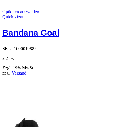
Dieses
Optionen auswählen
Produkt
Quick view
hat
Optionen,
Bandana Goal
die
auf
der
Produktseite
SKU:
1000019882
ausgewählt
werden
2,21
€
können
Zzgl. 19% MwSt.
zzgl.
Versand