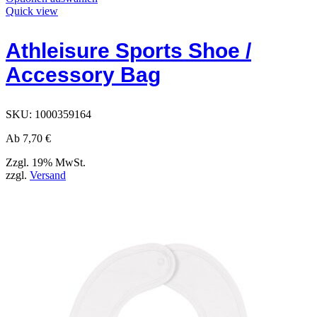
Produkt
Quick view
hat
Optionen,
Athleisure Sports Shoe /
die
auf
Accessory Bag
der
Produktseite
ausgewählt
werden
SKU:
1000359164
können
Ab
7,70
€
Zzgl. 19% MwSt.
zzgl.
Versand