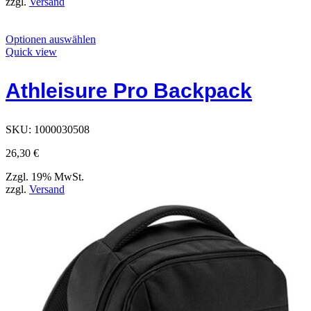
zzgl.
Versand
Dieses
Optionen auswählen
Produkt
Quick view
hat
Optionen,
Athleisure Pro Backpack
die
auf
der
Produktseite
SKU:
1000030508
ausgewählt
werden
26,30
€
können
Zzgl. 19% MwSt.
zzgl.
Versand