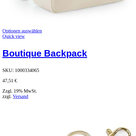
Dieses
Optionen auswählen
Produkt
Quick view
hat
Optionen,
Boutique Backpack
die
auf
der
Produktseite
SKU:
1000334065
ausgewählt
werden
47,51
€
können
Zzgl. 19% MwSt.
zzgl.
Versand