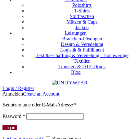
Poloshirts
T-Shirts
Stofftaschen
Mützen & Caps
Jacken
Leistungen
Branchen-Lösungen
Design & Veredelung
Logistik & Fulfillment
Textilbeschaffung & Veredelung – hochwertige
Textilien
Transfer- & DTF-Druck
Blog
Login / Register
Anmelden
Create an Account
Erforderlich
Benutzername oder E-Mail-Adresse
*
Erforderlich
Password
*
Log in
Lost your password?
Remember me