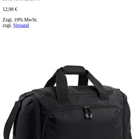
ausgewählt
werden
12,98
€
können
Zzgl. 19% MwSt.
zzgl.
Versand