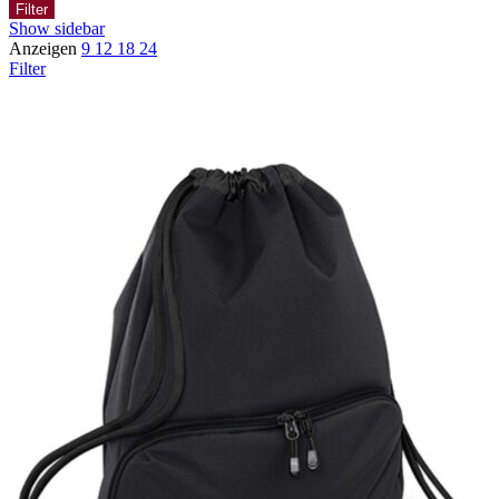
Filter
Show sidebar
Anzeigen
9
12
18
24
Filter