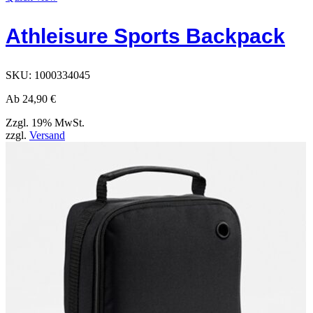
hat
Optionen,
Athleisure Sports Backpack
die
auf
der
Produktseite
SKU:
1000334045
ausgewählt
werden
Ab
24,90
€
können
Zzgl. 19% MwSt.
zzgl.
Versand