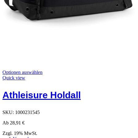
Dieses
Optionen auswählen
Produkt
Quick view
hat
Optionen,
Athleisure Holdall
die
auf
der
Produktseite
SKU:
1000231545
ausgewählt
werden
Ab
28,91
€
können
Zzgl. 19% MwSt.