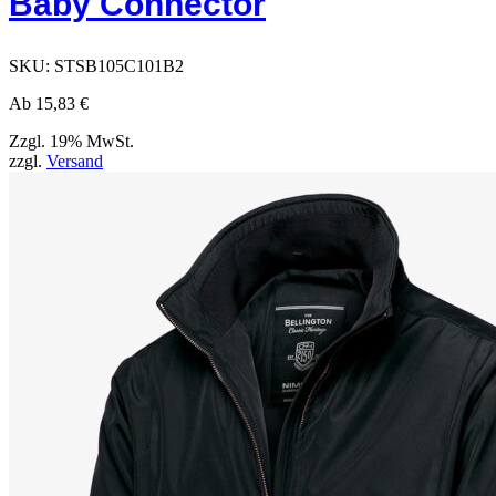
Baby Connector
SKU:
STSB105C101B2
Ab
15,83
€
Zzgl. 19% MwSt.
zzgl.
Versand