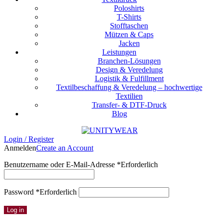
Poloshirts
T-Shirts
Stofftaschen
Mützen & Caps
Jacken
Leistungen
Branchen-Lösungen
Design & Veredelung
Logistik & Fulfillment
Textilbeschaffung & Veredelung – hochwertige
Textilien
Transfer- & DTF-Druck
Blog
Login / Register
Anmelden
Create an Account
Benutzername oder E-Mail-Adresse
*
Erforderlich
Password
*
Erforderlich
Log in