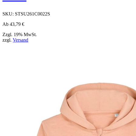
SKU:
STSU261C0022S
Ab
43,79
€
Zzgl. 19% MwSt.
zzgl.
Versand