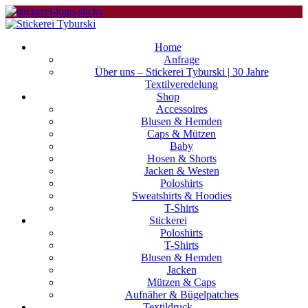
Home
Anfrage
Über uns – Stickerei Tyburski | 30 Jahre
Textilveredelung
Shop
Accessoires
Blusen & Hemden
Caps & Mützen
Baby
Hosen & Shorts
Jacken & Westen
Poloshirts
Sweatshirts & Hoodies
T-Shirts
Stickerei
Poloshirts
T-Shirts
Blusen & Hemden
Jacken
Mützen & Caps
Aufnäher & Bügelpatches
Textildruck