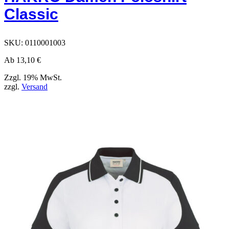
auf
Classic
der
Produktseite
ausgewählt
werden
SKU:
0110001003
können
Ab
13,10
€
Zzgl. 19% MwSt.
zzgl.
Versand