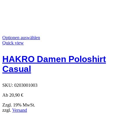
Dieses
Optionen auswählen
Produkt
Quick view
hat
Optionen,
HAKRO Damen Poloshirt
die
auf
Casual
der
Produktseite
ausgewählt
werden
SKU:
0203001003
können
Ab
20,90
€
Zzgl. 19% MwSt.
zzgl.
Versand