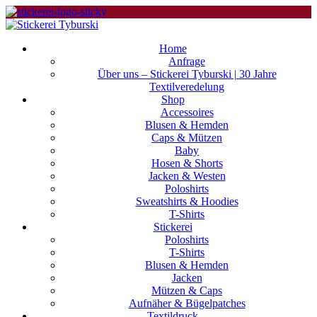
Home
Anfrage
Über uns – Stickerei Tyburski | 30 Jahre
Textilveredelung
Shop
Accessoires
Blusen & Hemden
Caps & Mützen
Baby
Hosen & Shorts
Jacken & Westen
Poloshirts
Sweatshirts & Hoodies
T-Shirts
Stickerei
Poloshirts
T-Shirts
Blusen & Hemden
Jacken
Mützen & Caps
Aufnäher & Bügelpatches
Textildruck