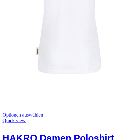
Dieses
Optionen auswählen
Produkt
Quick view
hat
Optionen,
HAKRO Damen Poloshirt
die