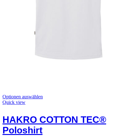
Dieses
Optionen auswählen
Produkt
Quick view
hat
Optionen,
HAKRO COTTON TEC®
die
auf
Poloshirt
der
Produktseite