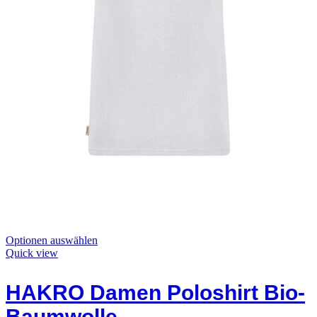
Dieses
Optionen auswählen
Produkt
Quick view
hat
Optionen,
HAKRO Damen Poloshirt Bio-
die
auf
Baumwolle
der