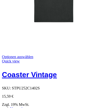
Dieses
Optionen auswählen
Produkt
Quick view
hat
Optionen,
Coaster Vintage
die
auf
der
Produktseite
SKU:
STPU252C1402S
ausgewählt
werden
15,59
€
können
Zzgl. 19% MwSt.