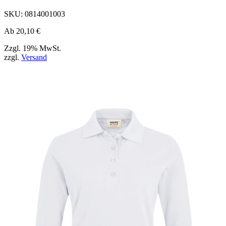
ausgewählt
werden
SKU:
0814001003
können
Ab
20,10
€
Zzgl. 19% MwSt.
zzgl.
Versand