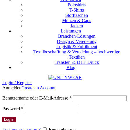
Poloshirts
T-Shirts
Stofftaschen
Mützen & Caps
Jacken
Leistungen
Branchen-Lösungen
Design & Veredelung
Logistik & Fulfillment
Textilbeschaffung & Veredelung – hochwertige
Textilien
Transfer- & DTF-Druck
Blog
Login / Register
Anmelden
Create an Account
Erforderlich
Benutzername oder E-Mail-Adresse
*
Erforderlich
Password
*
Log in
Lost your password?
Remember me