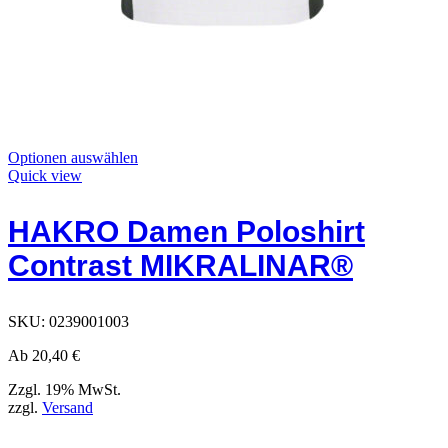
Dieses
Optionen auswählen
Produkt
Quick view
hat
Optionen,
HAKRO Damen Poloshirt
die
auf
Contrast MIKRALINAR®
der
Produktseite
ausgewählt
werden
SKU:
0239001003
können
Ab
20,40
€
Zzgl. 19% MwSt.
zzgl.
Versand