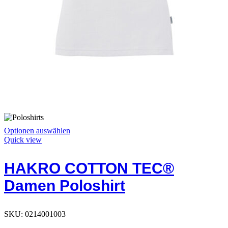
Dieses
Optionen auswählen
Produkt
Quick view
hat
Optionen,
HAKRO COTTON TEC®
die
auf
Damen Poloshirt
der
Produktseite
ausgewählt
werden
SKU:
0214001003
können