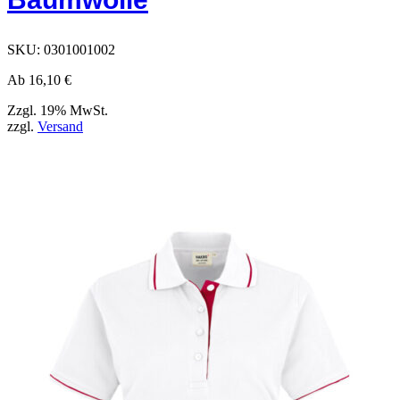
Produktseite
ausgewählt
werden
SKU:
0301001002
können
Ab
16,10
€
Zzgl. 19% MwSt.
zzgl.
Versand