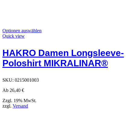
Dieses
Optionen auswählen
Produkt
Quick view
hat
Optionen,
HAKRO Damen Longsleeve-
die
auf
Poloshirt MIKRALINAR®
der
Produktseite
ausgewählt
werden
SKU:
0215001003
können
Ab
26,40
€
Zzgl. 19% MwSt.
zzgl.
Versand