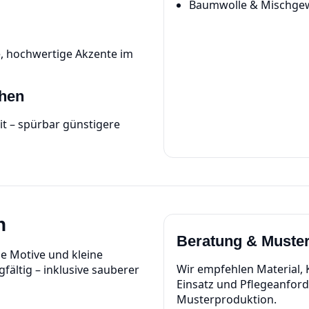
Baumwolle & Mischge
e, hochwertige Akzente im
chen
t – spürbar günstigere
n
Beratung & Muste
e Motive und kleine
Wir empfehlen Material,
fältig – inklusive sauberer
Einsatz und Pflegeanfor
Musterproduktion.