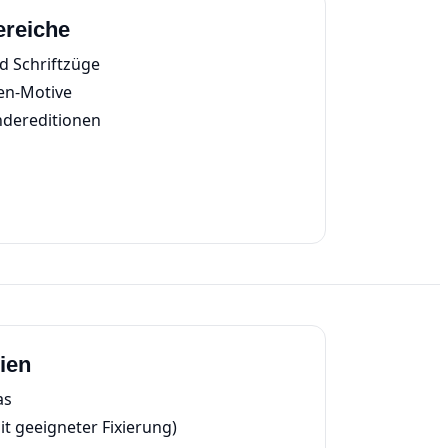
ereiche
d Schriftzüge
en‑Motive
dereditionen
ien
as
it geeigneter Fixierung)