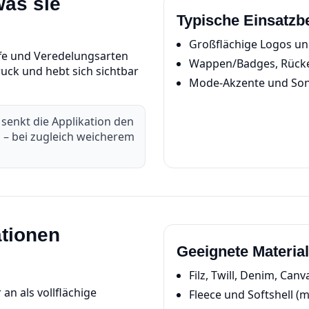
was sie
Typische Einsatzb
Großflächige Logos un
fe und Veredelungsarten
Wappen/Badges, Rück
ruck und hebt sich sichtbar
Mode‑Akzente und Son
senkt die Applikation den
n – bei zugleich weicherem
ationen
Geeignete Material
Filz, Twill, Denim, Canv
an als vollflächige
Fleece und Softshell (m