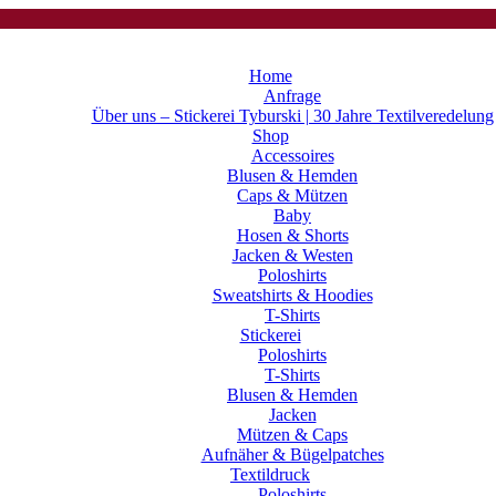
Home
Anfrage
Über uns – Stickerei Tyburski | 30 Jahre Textilveredelung
Shop
Accessoires
Blusen & Hemden
Caps & Mützen
Baby
Hosen & Shorts
Jacken & Westen
Poloshirts
Sweatshirts & Hoodies
T-Shirts
Stickerei
Poloshirts
T-Shirts
Blusen & Hemden
Jacken
Mützen & Caps
Aufnäher & Bügelpatches
Textildruck
Poloshirts