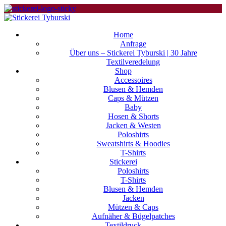
Home
Anfrage
Über uns – Stickerei Tyburski | 30 Jahre
Textilveredelung
Shop
Accessoires
Blusen & Hemden
Caps & Mützen
Baby
Hosen & Shorts
Jacken & Westen
Poloshirts
Sweatshirts & Hoodies
T-Shirts
Stickerei
Poloshirts
T-Shirts
Blusen & Hemden
Jacken
Mützen & Caps
Aufnäher & Bügelpatches
Textildruck