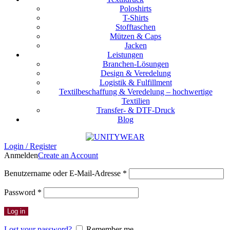
Poloshirts
T-Shirts
Stofftaschen
Mützen & Caps
Jacken
Leistungen
Branchen-Lösungen
Design & Veredelung
Logistik & Fulfillment
Textilbeschaffung & Veredelung – hochwertige
Textilien
Transfer- & DTF-Druck
Blog
Login / Register
Anmelden
Create an Account
Erforderlich
Benutzername oder E-Mail-Adresse
*
Erforderlich
Password
*
Log in
Lost your password?
Remember me