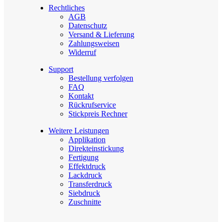
Rechtliches
AGB
Datenschutz
Versand & Lieferung
Zahlungsweisen
Widerruf
Support
Bestellung verfolgen
FAQ
Kontakt
Rückrufservice
Stickpreis Rechner
Weitere Leistungen
Applikation
Direkteinstickung
Fertigung
Effektdruck
Lackdruck
Transferdruck
Siebdruck
Zuschnitte