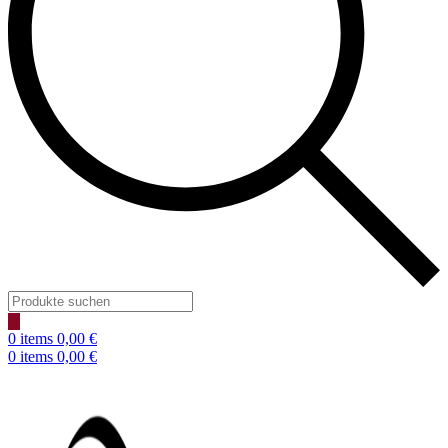
Products
search
0
items
0,00
€
0
items
0,00
€