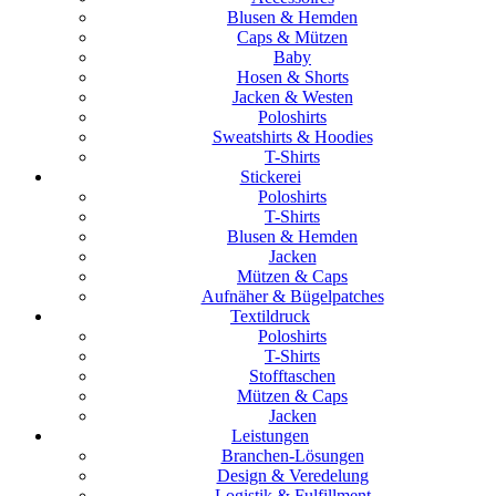
Blusen & Hemden
Caps & Mützen
Baby
Hosen & Shorts
Jacken & Westen
Poloshirts
Sweatshirts & Hoodies
T-Shirts
Stickerei
Poloshirts
T-Shirts
Blusen & Hemden
Jacken
Mützen & Caps
Aufnäher & Bügelpatches
Textildruck
Poloshirts
T-Shirts
Stofftaschen
Mützen & Caps
Jacken
Leistungen
Branchen-Lösungen
Design & Veredelung
Logistik & Fulfillment