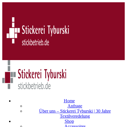
Home
Anfrage
Über uns – Stickerei Tyburski | 30 Jahre
Textilveredelung
Shop
Accessoires