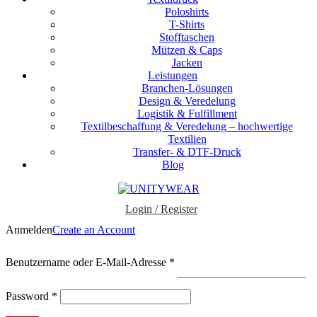
Poloshirts
T-Shirts
Stofftaschen
Mützen & Caps
Jacken
Leistungen
Branchen-Lösungen
Design & Veredelung
Logistik & Fulfillment
Textilbeschaffung & Veredelung – hochwertige
Textilien
Transfer- & DTF-Druck
Blog
Login / Register
Anmelden
Create an Account
Erforderlich
Benutzername oder E-Mail-Adresse
*
Erforderlich
Password
*