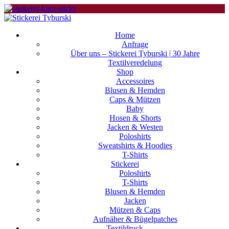
Home
Anfrage
Über uns – Stickerei Tyburski | 30 Jahre
Textilveredelung
Shop
Accessoires
Blusen & Hemden
Caps & Mützen
Baby
Hosen & Shorts
Jacken & Westen
Poloshirts
Sweatshirts & Hoodies
T-Shirts
Stickerei
Poloshirts
T-Shirts
Blusen & Hemden
Jacken
Mützen & Caps
Aufnäher & Bügelpatches
Textildruck