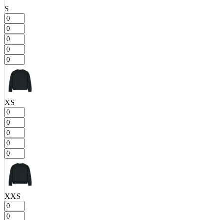
S
XS
XXS