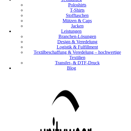
Poloshirts
T-Shirts
Stofftaschen
Mützen & Caps
Jacken
Leistungen
Branchen-Lösungen
Design & Veredelung
Logistik & Fulfillment
Textilbeschaffung & Veredelung – hochwertige
Textilien
Transfer- & DTF-Druck
Blog