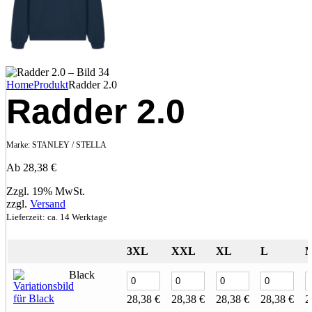
Home
Produkt
Radder 2.0
Radder 2.0
Marke:
STANLEY / STELLA
Ab
28,38
€
Zzgl. 19% MwSt.
zzgl.
Versand
Lieferzeit: ca. 14 Werktage
3XL
XXL
XL
L
Black
28,38
€
28,38
€
28,38
€
28,38
€
2