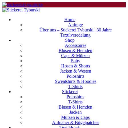
Home
Anfrage
Über uns – Stickerei Tyburski | 30 Jahre
Textilveredelung
Shop
Accessoires
Blusen & Hemden
Caps & Mützen
Baby
Hosen & Shorts
Jacken & Westen
Poloshirts
Sweatshirts & Hoodies
T-Shirts
Stickerei
Poloshirts
T-Shirts
Blusen & Hemden
Jacken
Mützen & Caps
Aufnäher & Bügelpatches
Textildruck