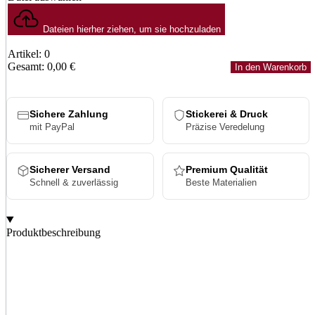
Dateien hierher ziehen, um sie hochzuladen
Artikel
:
0
Gesamt
:
0,00
€
In den Warenkorb
0
Items,
Total
Sichere Zahlung
Stickerei & Druck
$0.00
mit PayPal
Präzise Veredelung
Sicherer Versand
Premium Qualität
Schnell & zuverlässig
Beste Materialien
Produktbeschreibung