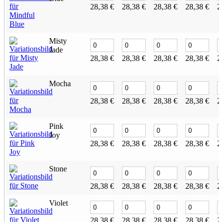
28,38
€
28,38
€
28,38
€
28,38
€
2
Misty
Jade
28,38
€
28,38
€
28,38
€
28,38
€
2
Mocha
28,38
€
28,38
€
28,38
€
28,38
€
2
Pink
Joy
28,38
€
28,38
€
28,38
€
28,38
€
2
Stone
28,38
€
28,38
€
28,38
€
28,38
€
2
Violet
28,38
€
28,38
€
28,38
€
28,38
€
2