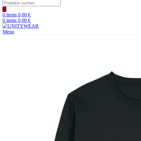
Products
search
0
items
0,00
€
0
items
0,00
€
Menu