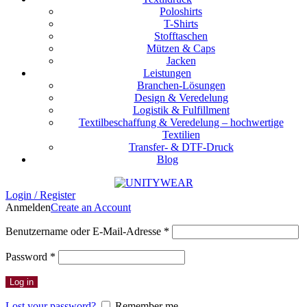
Poloshirts
T-Shirts
Stofftaschen
Mützen & Caps
Jacken
Leistungen
Branchen-Lösungen
Design & Veredelung
Logistik & Fulfillment
Textilbeschaffung & Veredelung – hochwertige
Textilien
Transfer- & DTF-Druck
Blog
Login / Register
Anmelden
Create an Account
Erforderlich
Benutzername oder E-Mail-Adresse
*
Erforderlich
Password
*
Log in
Lost your password?
Remember me