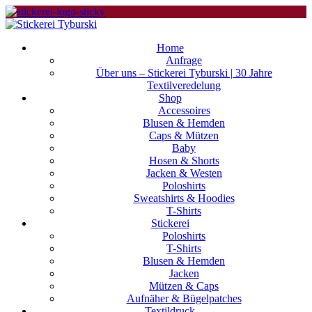
Home
Anfrage
Über uns – Stickerei Tyburski | 30 Jahre
Textilveredelung
Shop
Accessoires
Blusen & Hemden
Caps & Mützen
Baby
Hosen & Shorts
Jacken & Westen
Poloshirts
Sweatshirts & Hoodies
T-Shirts
Stickerei
Poloshirts
T-Shirts
Blusen & Hemden
Jacken
Mützen & Caps
Aufnäher & Bügelpatches
Textildruck