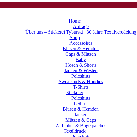
Home
Anfrage
Über uns – Stickerei Tyburski | 30 Jahre Textilveredelung
Shop
Accessoires
Blusen & Hemden
Caps & Mützen
Baby
Hosen & Shorts
Jacken & Westen
Poloshirts
Sweatshirts & Hoodies
T-Shirts
Stickerei
Poloshirts
T-Shirts
Blusen & Hemden
Jacken
Mützen & Caps
Aufnäher & Bügelpatches
Textildruck
Poloshirts