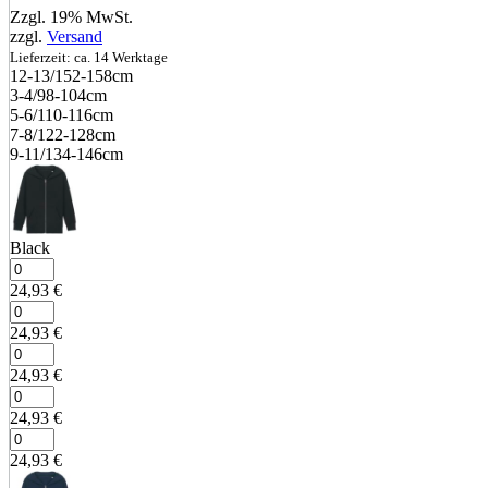
Zzgl. 19% MwSt.
zzgl.
Versand
Lieferzeit: ca. 14 Werktage
12‑13/152‑158cm
3‑4/98‑104cm
5‑6/110‑116cm
7‑8/122‑128cm
9‑11/134‑146cm
Black
24,93
€
24,93
€
24,93
€
24,93
€
24,93
€