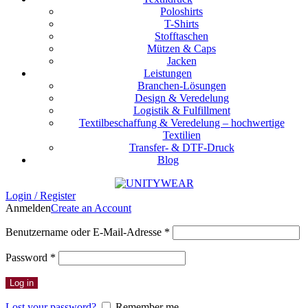
Poloshirts
T-Shirts
Stofftaschen
Mützen & Caps
Jacken
Leistungen
Branchen-Lösungen
Design & Veredelung
Logistik & Fulfillment
Textilbeschaffung & Veredelung – hochwertige
Textilien
Transfer- & DTF-Druck
Blog
Login / Register
Anmelden
Create an Account
Erforderlich
Benutzername oder E-Mail-Adresse
*
Erforderlich
Password
*
Log in
Lost your password?
Remember me