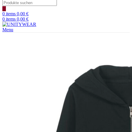
Products
search
0
items
0,00
€
0
items
0,00
€
Menu