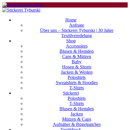
Home
Anfrage
Über uns – Stickerei Tyburski | 30 Jahre
Textilveredelung
Shop
Accessoires
Blusen & Hemden
Caps & Mützen
Baby
Hosen & Shorts
Jacken & Westen
Poloshirts
Sweatshirts & Hoodies
T-Shirts
Stickerei
Poloshirts
T-Shirts
Blusen & Hemden
Jacken
Mützen & Caps
Aufnäher & Bügelpatches
Textildruck