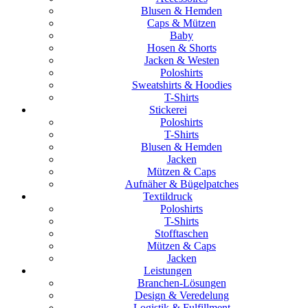
Blusen & Hemden
Caps & Mützen
Baby
Hosen & Shorts
Jacken & Westen
Poloshirts
Sweatshirts & Hoodies
T-Shirts
Stickerei
Poloshirts
T-Shirts
Blusen & Hemden
Jacken
Mützen & Caps
Aufnäher & Bügelpatches
Textildruck
Poloshirts
T-Shirts
Stofftaschen
Mützen & Caps
Jacken
Leistungen
Branchen-Lösungen
Design & Veredelung
Logistik & Fulfillment