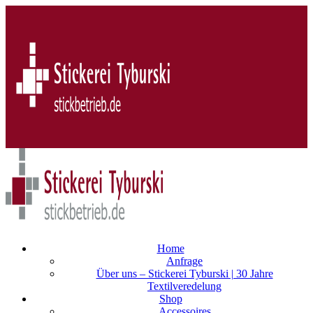
Home
Anfrage
Über uns – Stickerei Tyburski | 30 Jahre
Textilveredelung
Shop
Accessoires