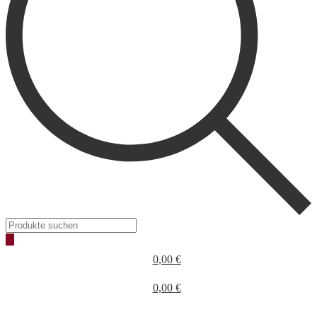
Products
search
0,00
€
0,00
€