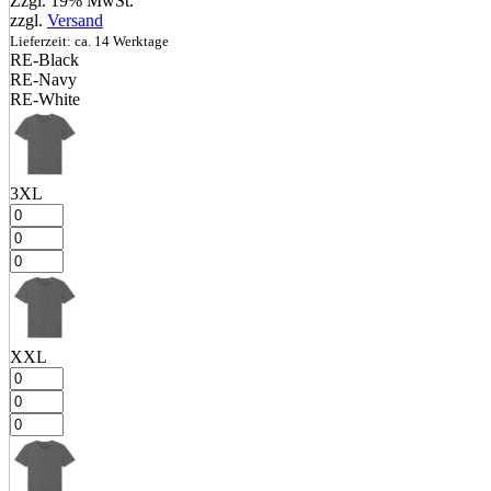
Zzgl. 19% MwSt.
zzgl.
Versand
Lieferzeit: ca. 14 Werktage
RE‑Black
RE‑Navy
RE‑White
3XL
XXL