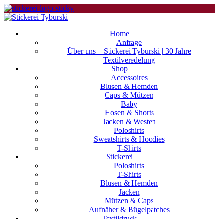
Home
Anfrage
Über uns – Stickerei Tyburski | 30 Jahre
Textilveredelung
Shop
Accessoires
Blusen & Hemden
Caps & Mützen
Baby
Hosen & Shorts
Jacken & Westen
Poloshirts
Sweatshirts & Hoodies
T-Shirts
Stickerei
Poloshirts
T-Shirts
Blusen & Hemden
Jacken
Mützen & Caps
Aufnäher & Bügelpatches
Textildruck