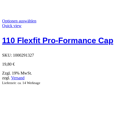
Dieses
Optionen auswählen
Produkt
Quick view
hat
Optionen,
110 Flexfit Pro-Formance Cap
die
auf
der
Produktseite
SKU:
1000291327
ausgewählt
werden
19,80
€
können
Zzgl. 19% MwSt.
zzgl.
Versand
Lieferzeit: ca. 14 Werktage