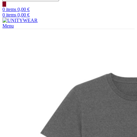
search
0
items
0,00
€
0
items
0,00
€
Menu