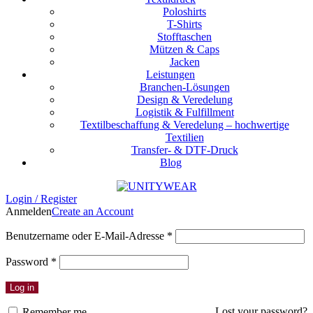
Poloshirts
T-Shirts
Stofftaschen
Mützen & Caps
Jacken
Leistungen
Branchen-Lösungen
Design & Veredelung
Logistik & Fulfillment
Textilbeschaffung & Veredelung – hochwertige
Textilien
Transfer- & DTF-Druck
Blog
Login / Register
Anmelden
Create an Account
Erforderlich
Benutzername oder E-Mail-Adresse
*
Erforderlich
Password
*
Log in
Lost your password?
Remember me