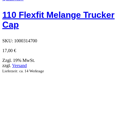
hat
Optionen,
110 Flexfit Melange Trucker
die
auf
Cap
der
Produktseite
ausgewählt
werden
SKU:
1000314700
können
17,00
€
Zzgl. 19% MwSt.
zzgl.
Versand
Lieferzeit: ca. 14 Werktage