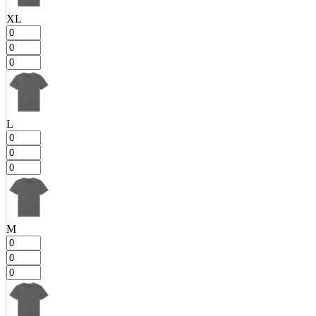
XL
L
M