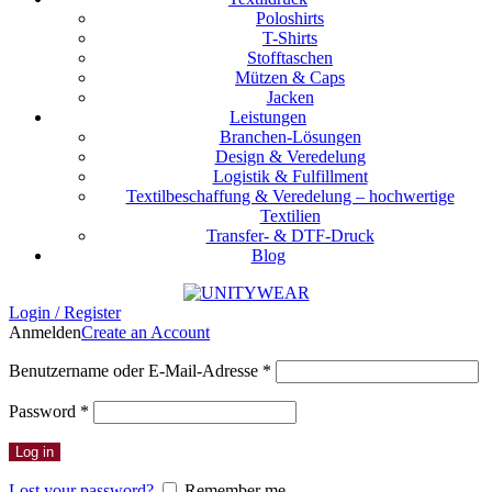
Poloshirts
T-Shirts
Stofftaschen
Mützen & Caps
Jacken
Leistungen
Branchen-Lösungen
Design & Veredelung
Logistik & Fulfillment
Textilbeschaffung & Veredelung – hochwertige
Textilien
Transfer- & DTF-Druck
Blog
Login / Register
Anmelden
Create an Account
Erforderlich
Benutzername oder E-Mail-Adresse
*
Erforderlich
Password
*
Log in
Lost your password?
Remember me