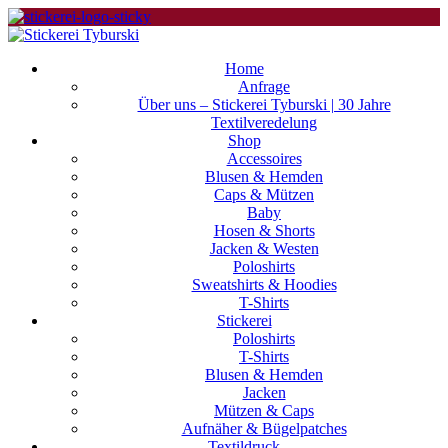
Home
Anfrage
Über uns – Stickerei Tyburski | 30 Jahre
Textilveredelung
Shop
Accessoires
Blusen & Hemden
Caps & Mützen
Baby
Hosen & Shorts
Jacken & Westen
Poloshirts
Sweatshirts & Hoodies
T-Shirts
Stickerei
Poloshirts
T-Shirts
Blusen & Hemden
Jacken
Mützen & Caps
Aufnäher & Bügelpatches
Textildruck