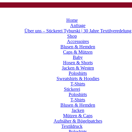
Home
Anfrage
Über uns – Stickerei Tyburski | 30 Jahre Textilveredelung
Shop
Accessoires
Blusen & Hemden
Caps & Mützen
Baby
Hosen & Shorts
Jacken & Westen
Poloshirts
Sweatshirts & Hoodies
T-Shirts
Stickerei
Poloshirts
T-Shirts
Blusen & Hemden
Jacken
Mützen & Caps
Aufnäher & Bügelpatches
Textildruck
Poloshirts