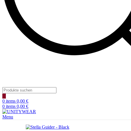
Products
search
0
items
0,00
€
0
items
0,00
€
Menu