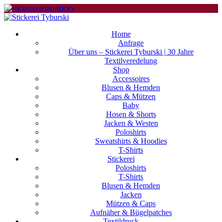
Home
Anfrage
Über uns – Stickerei Tyburski | 30 Jahre
Textilveredelung
Shop
Accessoires
Blusen & Hemden
Caps & Mützen
Baby
Hosen & Shorts
Jacken & Westen
Poloshirts
Sweatshirts & Hoodies
T-Shirts
Stickerei
Poloshirts
T-Shirts
Blusen & Hemden
Jacken
Mützen & Caps
Aufnäher & Bügelpatches
Textildruck