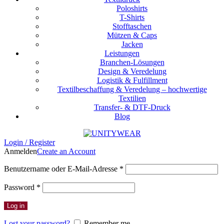
Poloshirts
T-Shirts
Stofftaschen
Mützen & Caps
Jacken
Leistungen
Branchen-Lösungen
Design & Veredelung
Logistik & Fulfillment
Textilbeschaffung & Veredelung – hochwertige
Textilien
Transfer- & DTF-Druck
Blog
Login / Register
Anmelden
Create an Account
Erforderlich
Benutzername oder E-Mail-Adresse
*
Erforderlich
Password
*
Log in
Lost your password?
Remember me