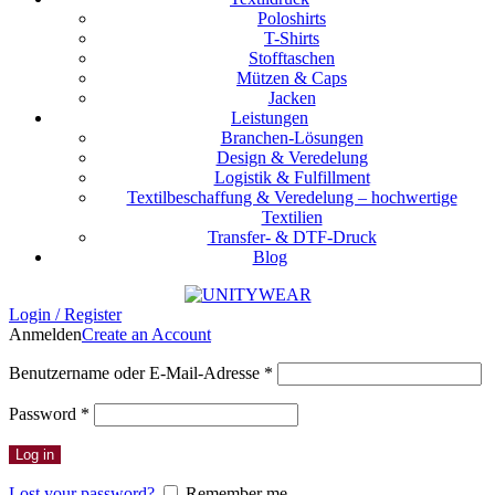
Poloshirts
T-Shirts
Stofftaschen
Mützen & Caps
Jacken
Leistungen
Branchen-Lösungen
Design & Veredelung
Logistik & Fulfillment
Textilbeschaffung & Veredelung – hochwertige
Textilien
Transfer- & DTF-Druck
Blog
Login / Register
Anmelden
Create an Account
Erforderlich
Benutzername oder E-Mail-Adresse
*
Erforderlich
Password
*
Log in
Lost your password?
Remember me