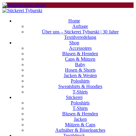
Home
Anfrage
Über uns – Stickerei Tyburski | 30 Jahre
Textilveredelung
Shop
Accessoires
Blusen & Hemden
Caps & Mützen
Baby
Hosen & Shorts
Jacken & Westen
Poloshirts
Sweatshirts & Hoodies
T-Shirts
Stickerei
Poloshirts
T-Shirts
Blusen & Hemden
Jacken
Mützen & Caps
Aufnäher & Bügelpatches
Textildruck