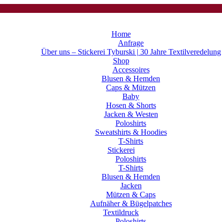
Home
Anfrage
Über uns – Stickerei Tyburski | 30 Jahre Textilveredelung
Shop
Accessoires
Blusen & Hemden
Caps & Mützen
Baby
Hosen & Shorts
Jacken & Westen
Poloshirts
Sweatshirts & Hoodies
T-Shirts
Stickerei
Poloshirts
T-Shirts
Blusen & Hemden
Jacken
Mützen & Caps
Aufnäher & Bügelpatches
Textildruck
Poloshirts