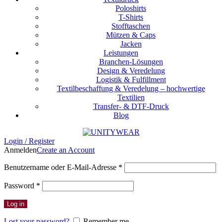
Poloshirts
T-Shirts
Stofftaschen
Mützen & Caps
Jacken
Leistungen
Branchen-Lösungen
Design & Veredelung
Logistik & Fulfillment
Textilbeschaffung & Veredelung – hochwertige
Textilien
Transfer- & DTF-Druck
Blog
Login / Register
Anmelden
Create an Account
Erforderlich
Benutzername oder E-Mail-Adresse
*
Erforderlich
Password
*
Log in
Lost your password?
Remember me