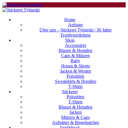
Home
Anfrage
Über uns – Stickerei Tyburski | 30 Jahre
Textilveredelung
Shop
Accessoires
Blusen & Hemden
Caps & Mützen
Baby
Hosen & Shorts
Jacken & Westen
Poloshirts
Sweatshirts & Hoodies
T-Shirts
Stickerei
Poloshirts
T-Shirts
Blusen & Hemden
Jacken
Mützen & Caps
Aufnäher & Bügelpatches
Textildruck