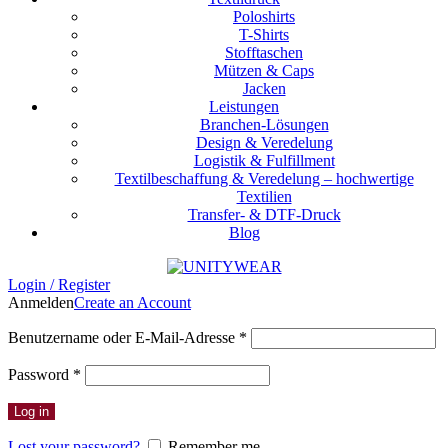
Poloshirts
T-Shirts
Stofftaschen
Mützen & Caps
Jacken
Leistungen
Branchen-Lösungen
Design & Veredelung
Logistik & Fulfillment
Textilbeschaffung & Veredelung – hochwertige
Textilien
Transfer- & DTF-Druck
Blog
Login / Register
Anmelden
Create an Account
Erforderlich
Benutzername oder E-Mail-Adresse
*
Erforderlich
Password
*
Log in
Lost your password?
Remember me