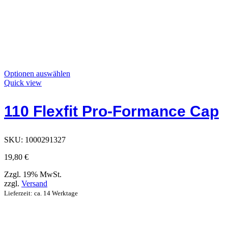
Dieses
Optionen auswählen
Produkt
Quick view
hat
Optionen,
110 Flexfit Pro-Formance Cap
die
auf
der
Produktseite
SKU:
1000291327
ausgewählt
werden
19,80
€
können
Zzgl. 19% MwSt.
zzgl.
Versand
Lieferzeit: ca. 14 Werktage