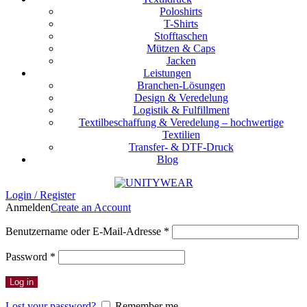
Poloshirts
T-Shirts
Stofftaschen
Mützen & Caps
Jacken
Leistungen
Branchen-Lösungen
Design & Veredelung
Logistik & Fulfillment
Textilbeschaffung & Veredelung – hochwertige
Textilien
Transfer- & DTF-Druck
Blog
Login / Register
Anmelden
Create an Account
Erforderlich
Benutzername oder E-Mail-Adresse
*
Erforderlich
Password
*
Log in
Lost your password?
Remember me