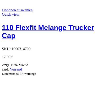
Dieses
Optionen auswählen
Produkt
Quick view
hat
Optionen,
110 Flexfit Melange Trucker
die
auf
Cap
der
Produktseite
ausgewählt
werden
SKU:
1000314700
können
17,00
€
Zzgl. 19% MwSt.
zzgl.
Versand
Lieferzeit: ca. 14 Werktage