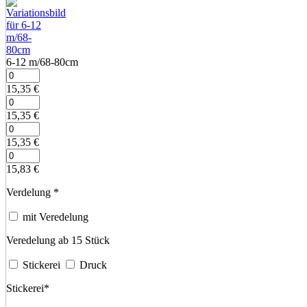
6‑12 m/68‑80cm
15,35
€
15,35
€
15,35
€
15,83
€
Verdelung
*
mit Veredelung
Veredelung ab 15 Stück
Stickerei
Druck
Stickerei
*