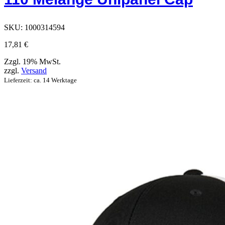
auf
der
Produktseite
SKU:
1000314594
ausgewählt
werden
17,81
€
können
Zzgl. 19% MwSt.
zzgl.
Versand
Lieferzeit: ca. 14 Werktage