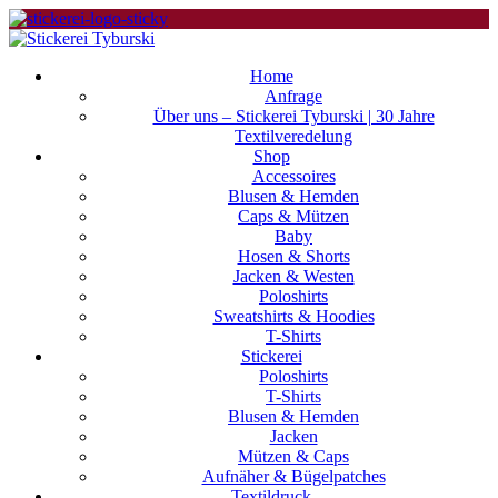
Home
Anfrage
Über uns – Stickerei Tyburski | 30 Jahre
Textilveredelung
Shop
Accessoires
Blusen & Hemden
Caps & Mützen
Baby
Hosen & Shorts
Jacken & Westen
Poloshirts
Sweatshirts & Hoodies
T-Shirts
Stickerei
Poloshirts
T-Shirts
Blusen & Hemden
Jacken
Mützen & Caps
Aufnäher & Bügelpatches
Textildruck