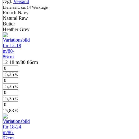
zzgl.
Versand
Lieferzeit: ca. 14 Werktage
French Navy
Natural Raw
Butter
Heather Grey
12‑18 m/80‑86cm
15,35
€
15,35
€
15,35
€
15,83
€