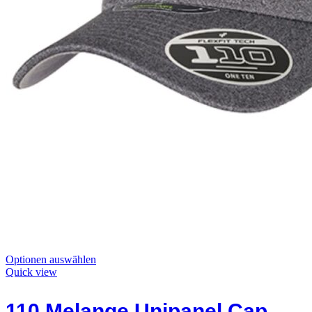
Dieses
Optionen auswählen
Produkt
Quick view
hat
Optionen,
110 Melange Unipanel Cap
die