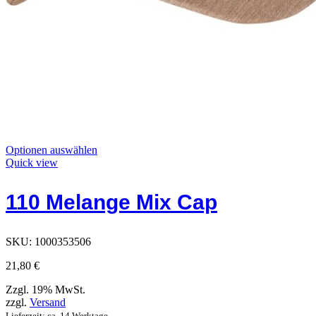
Dieses
Optionen auswählen
Produkt
Quick view
hat
Optionen,
110 Melange Mix Cap
die
auf
der
Produktseite
SKU:
1000353506
ausgewählt
werden
21,80
€
können
Zzgl. 19% MwSt.
zzgl.
Versand
Lieferzeit: ca. 14 Werktage