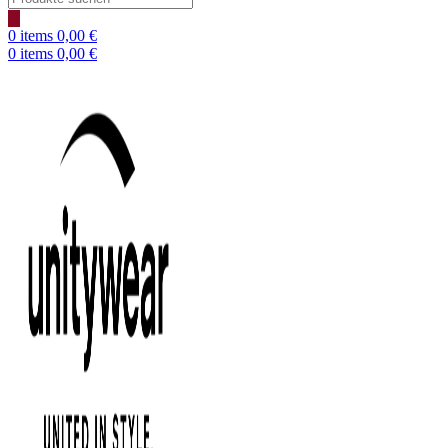
search
0
items
0,00
€
0
items
0,00
€