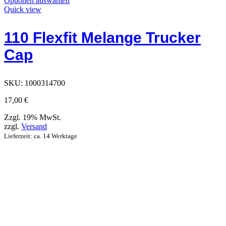
Optionen auswählen
Produkt
Quick view
hat
Optionen,
110 Flexfit Melange Trucker
die
auf
Cap
der
Produktseite
ausgewählt
werden
SKU:
1000314700
können
17,00
€
Zzgl. 19% MwSt.
zzgl.
Versand
Lieferzeit: ca. 14 Werktage