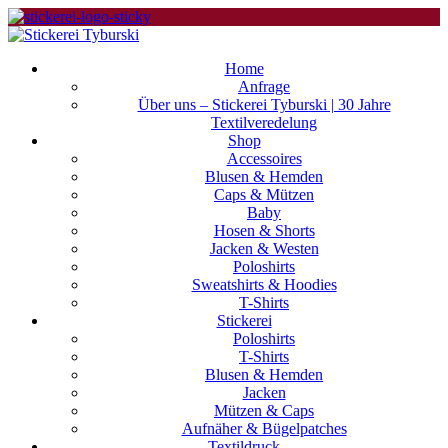
Home
Anfrage
Über uns – Stickerei Tyburski | 30 Jahre
Textilveredelung
Shop
Accessoires
Blusen & Hemden
Caps & Mützen
Baby
Hosen & Shorts
Jacken & Westen
Poloshirts
Sweatshirts & Hoodies
T-Shirts
Stickerei
Poloshirts
T-Shirts
Blusen & Hemden
Jacken
Mützen & Caps
Aufnäher & Bügelpatches
Textildruck