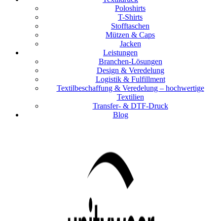
Poloshirts
T-Shirts
Stofftaschen
Mützen & Caps
Jacken
Leistungen
Branchen-Lösungen
Design & Veredelung
Logistik & Fulfillment
Textilbeschaffung & Veredelung – hochwertige
Textilien
Transfer- & DTF-Druck
Blog