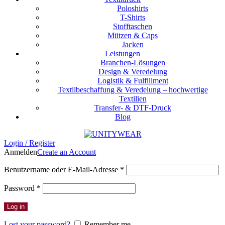
Poloshirts
T-Shirts
Stofftaschen
Mützen & Caps
Jacken
Leistungen
Branchen-Lösungen
Design & Veredelung
Logistik & Fulfillment
Textilbeschaffung & Veredelung – hochwertige
Textilien
Transfer- & DTF-Druck
Blog
Login / Register
Anmelden
Create an Account
Erforderlich
Benutzername oder E-Mail-Adresse
*
Erforderlich
Password
*
Log in
Lost your password?
Remember me