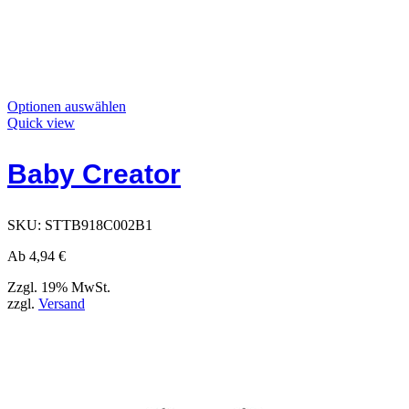
Dieses
Optionen auswählen
Produkt
Quick view
hat
Optionen,
Baby Creator
die
auf
der
Produktseite
SKU:
STTB918C002B1
ausgewählt
werden
Ab
4,94
€
können
Zzgl. 19% MwSt.
zzgl.
Versand