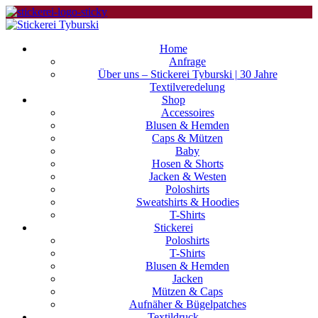
Home
Anfrage
Über uns – Stickerei Tyburski | 30 Jahre
Textilveredelung
Shop
Accessoires
Blusen & Hemden
Caps & Mützen
Baby
Hosen & Shorts
Jacken & Westen
Poloshirts
Sweatshirts & Hoodies
T-Shirts
Stickerei
Poloshirts
T-Shirts
Blusen & Hemden
Jacken
Mützen & Caps
Aufnäher & Bügelpatches
Textildruck