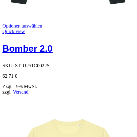
Dieses
Optionen auswählen
Produkt
Quick view
hat
Optionen,
Bomber 2.0
die
auf
der
Produktseite
SKU:
STJU251C0022S
ausgewählt
werden
62,71
€
können
Zzgl. 19% MwSt.
zzgl.
Versand