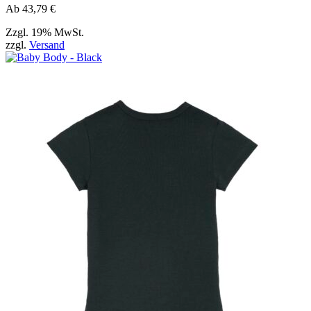
werden
Ab
43,79
€
können
Zzgl. 19% MwSt.
zzgl.
Versand