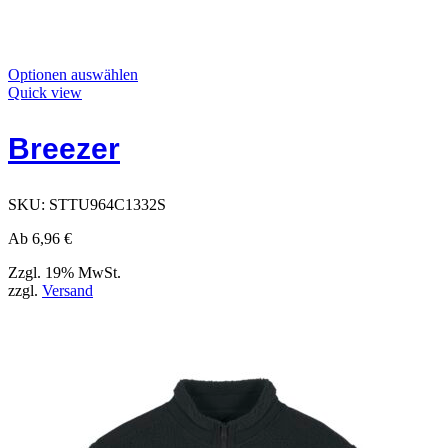
Dieses
Optionen auswählen
Produkt
Quick view
hat
Optionen,
Breezer
die
auf
der
Produktseite
SKU:
STTU964C1332S
ausgewählt
werden
Ab
6,96
€
können
Zzgl. 19% MwSt.
zzgl.
Versand