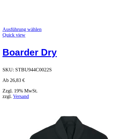
Dieses
Ausführung wählen
Produkt
Quick view
weist
mehrere
Boarder Dry
Varianten
auf.
Die
Optionen
SKU:
STBU944C0022S
können
auf
Ab
26,83
€
der
Produktseite
Zzgl. 19% MwSt.
gewählt
zzgl.
Versand
werden