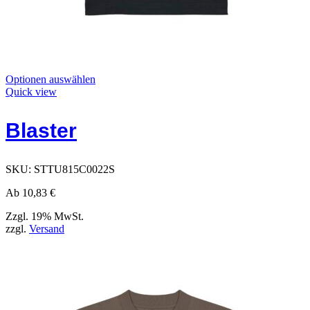
Dieses
Optionen auswählen
Produkt
Quick view
hat
Optionen,
Blaster
die
auf
der
Produktseite
SKU:
STTU815C0022S
ausgewählt
werden
Ab
10,83
€
können
Zzgl. 19% MwSt.
zzgl.
Versand