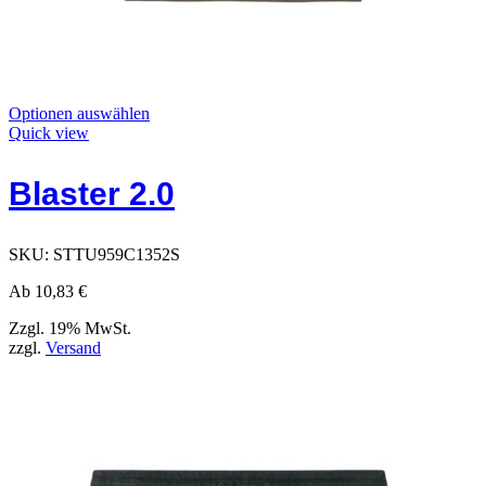
Dieses
Optionen auswählen
Produkt
Quick view
hat
Optionen,
Blaster 2.0
die
auf
der
Produktseite
SKU:
STTU959C1352S
ausgewählt
werden
Ab
10,83
€
können
Zzgl. 19% MwSt.
zzgl.
Versand