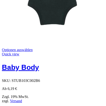
Dieses
Optionen auswählen
Produkt
Quick view
hat
Optionen,
Baby Body
die
auf
der
Produktseite
SKU:
STUB103C002B6
ausgewählt
werden
Ab
6,19
€
können
Zzgl. 19% MwSt.
zzgl.
Versand