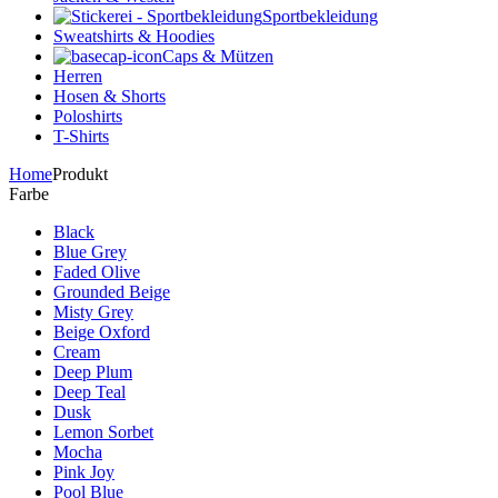
Sportbekleidung
Sweatshirts & Hoodies
Caps & Mützen
Herren
Hosen & Shorts
Poloshirts
T-Shirts
Home
Produkt
Farbe
Black
Blue Grey
Faded Olive
Grounded Beige
Misty Grey
Beige Oxford
Cream
Deep Plum
Deep Teal
Dusk
Lemon Sorbet
Mocha
Pink Joy
Pool Blue