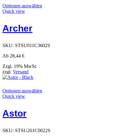
Dieses
Optionen auswählen
Produkt
Quick view
hat
Optionen,
Archer
die
auf
der
Produktseite
SKU:
STSU011C3602S
ausgewählt
werden
Ab
28,44
€
können
Zzgl. 19% MwSt.
zzgl.
Versand
Dieses
Optionen auswählen
Produkt
Quick view
hat
Optionen,
Astor
die
auf
der
Produktseite
SKU:
STSU261C0022S
ausgewählt