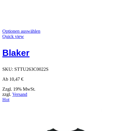
Dieses
Optionen auswählen
Produkt
Quick view
hat
Optionen,
Blaker
die
auf
der
Produktseite
SKU:
STTU263C0022S
ausgewählt
werden
Ab
10,47
€
können
Zzgl. 19% MwSt.
zzgl.
Versand
Hot