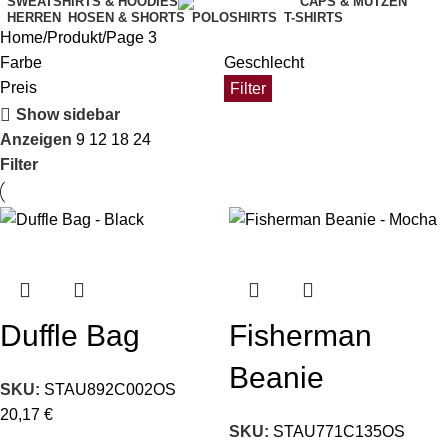
SWEATSHIRTS & HOODIES
CAPS & MÜTZEN
HERREN
HOSEN & SHORTS
POLOSHIRTS
T-SHIRTS
Home
Produkt
Page 3
Farbe
Geschlecht
Preis
Filter
Show sidebar
Anzeigen
9
12
18
24
Filter
Duffle Bag
Fisherman
Beanie
SKU:
STAU892C002OS
20,17
€
SKU:
STAU771C135OS