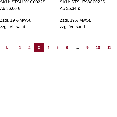
SKU:
STSU201C0022S
SKU:
STSU798C0022S
Ab
36,00
€
Ab
35,34
€
Zzgl. 19% MwSt.
Zzgl. 19% MwSt.
zzgl.
Versand
zzgl.
Versand
←
1
2
3
4
5
6
…
9
10
11
→