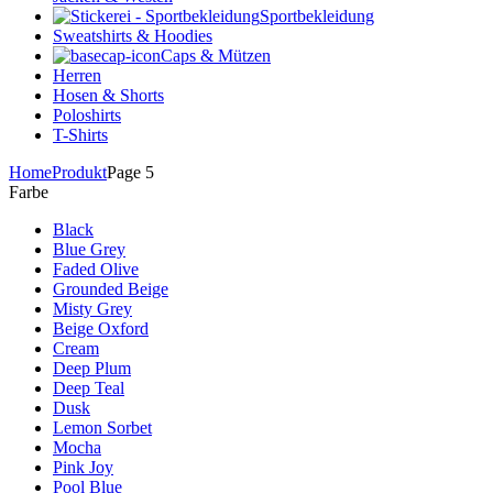
Sportbekleidung
Sweatshirts & Hoodies
Caps & Mützen
Herren
Hosen & Shorts
Poloshirts
T-Shirts
Home
Produkt
Page 5
Farbe
Black
Blue Grey
Faded Olive
Grounded Beige
Misty Grey
Beige Oxford
Cream
Deep Plum
Deep Teal
Dusk
Lemon Sorbet
Mocha
Pink Joy
Pool Blue