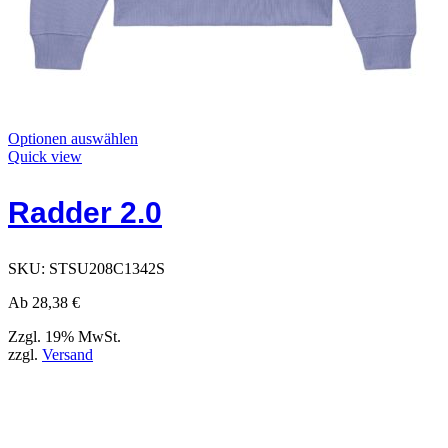
Dieses
Optionen auswählen
Produkt
Quick view
hat
Optionen,
Radder 2.0
die
auf
der
Produktseite
SKU:
STSU208C1342S
ausgewählt
werden
Ab
28,38
€
können
Zzgl. 19% MwSt.
zzgl.
Versand