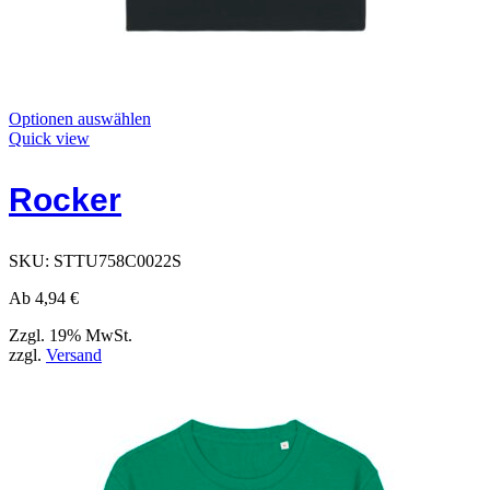
Dieses
Optionen auswählen
Produkt
Quick view
hat
Optionen,
Rocker
die
auf
der
Produktseite
SKU:
STTU758C0022S
ausgewählt
werden
Ab
4,94
€
können
Zzgl. 19% MwSt.
zzgl.
Versand