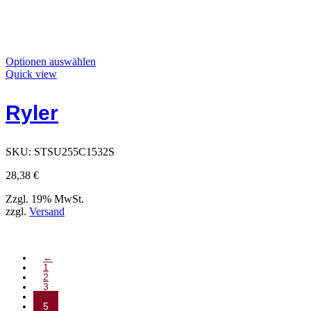
Dieses
Optionen auswählen
Produkt
Quick view
hat
Optionen,
Ryler
die
auf
der
Produktseite
SKU:
STSU255C1532S
ausgewählt
werden
28,38
€
können
Zzgl. 19% MwSt.
zzgl.
Versand
←
1
2
3
4
5