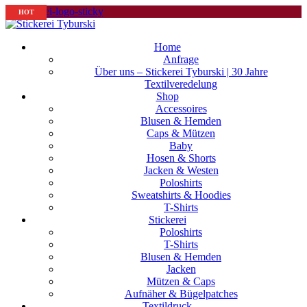
HOT
HOT
HOT
Home
Anfrage
Über uns – Stickerei Tyburski | 30 Jahre
Textilveredelung
Shop
Accessoires
Blusen & Hemden
Caps & Mützen
Baby
Hosen & Shorts
Jacken & Westen
Poloshirts
Sweatshirts & Hoodies
T-Shirts
Stickerei
Poloshirts
T-Shirts
Blusen & Hemden
Jacken
Mützen & Caps
Aufnäher & Bügelpatches
Textildruck