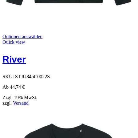
Dieses
Optionen auswählen
Produkt
Quick view
hat
Optionen,
River
die
auf
der
Produktseite
SKU:
STJU845C0022S
ausgewählt
werden
Ab
44,74
€
können
Zzgl. 19% MwSt.
zzgl.
Versand