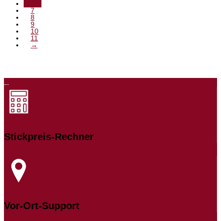
6
7
8
9
10
11
→
Stickpreis-Rechner
Vor-Ort-Support