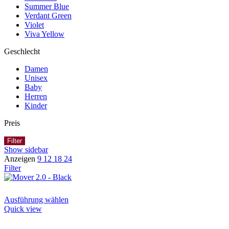
Summer Blue
Verdant Green
Violet
Viva Yellow
Geschlecht
Damen
Unisex
Baby
Herren
Kinder
Preis
Filter
Show sidebar
Anzeigen
9
12
18
24
Filter
Dieses
Ausführung wählen
Produkt
Quick view
weist
mehrere