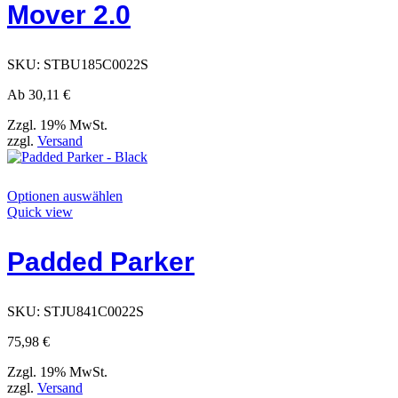
Mover 2.0
Varianten
auf.
Die
Optionen
SKU:
STBU185C0022S
können
auf
Ab
30,11
€
der
Produktseite
Zzgl. 19% MwSt.
gewählt
zzgl.
Versand
werden
Dieses
Optionen auswählen
Produkt
Quick view
hat
Optionen,
Padded Parker
die
auf
der
Produktseite
SKU:
STJU841C0022S
ausgewählt
werden
75,98
€
können
Zzgl. 19% MwSt.
zzgl.
Versand