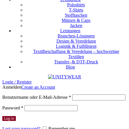
Poloshirts
T-Shirts
Stofftaschen
Mützen & Caps
Jacken
Leistungen
Branchen-Lösungen
Design & Veredelung
Logistik & Fulfillment
Textilbeschaffung & Veredelung – hochwertige
Textilien
Transfer- & DTF-Druck
Blog
Login / Register
Anmelden
Create an Account
Erforderlich
Benutzername oder E-Mail-Adresse
*
Erforderlich
Password
*
Log in
Lost your password?
Remember me