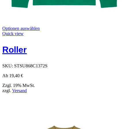
Dieses
Optionen auswählen
Produkt
Quick view
hat
Optionen,
Roller
die
auf
der
Produktseite
SKU:
STSU868C1372S
ausgewählt
werden
Ab
19,40
€
können
Zzgl. 19% MwSt.
zzgl.
Versand