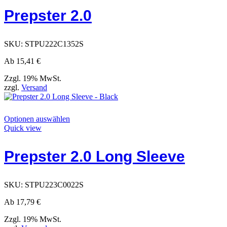
Optionen,
Prepster 2.0
die
auf
der
Produktseite
SKU:
STPU222C1352S
ausgewählt
werden
Ab
15,41
€
können
Zzgl. 19% MwSt.
zzgl.
Versand
Dieses
Optionen auswählen
Produkt
Quick view
hat
Optionen,
Prepster 2.0 Long Sleeve
die
auf
der
Produktseite
SKU:
STPU223C0022S
ausgewählt
werden
Ab
17,79
€
können
Zzgl. 19% MwSt.