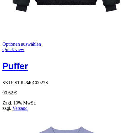
Dieses
Optionen auswählen
Produkt
Quick view
hat
Optionen,
Puffer
die
auf
der
Produktseite
SKU:
STJU840C0022S
ausgewählt
werden
90,62
€
können
Zzgl. 19% MwSt.
zzgl.
Versand