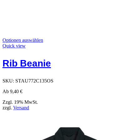
Dieses
Optionen auswählen
Produkt
Quick view
hat
Optionen,
Rib Beanie
die
auf
der
Produktseite
SKU:
STAU772C135OS
ausgewählt
werden
Ab
9,40
€
können
Zzgl. 19% MwSt.
zzgl.
Versand