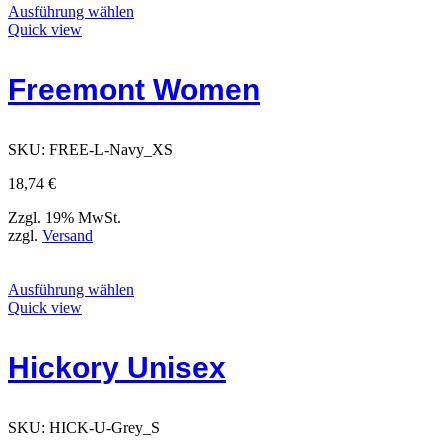
Dieses
Ausführung wählen
Produkt
Quick view
weist
mehrere
Freemont Women
Varianten
auf.
Die
Optionen
SKU:
FREE-L-Navy_XS
können
auf
18,74
€
der
Produktseite
Zzgl. 19% MwSt.
gewählt
zzgl.
Versand
werden
Dieses
Ausführung wählen
Produkt
Quick view
weist
mehrere
Hickory Unisex
Varianten
auf.
Die
Optionen
SKU:
HICK-U-Grey_S
können