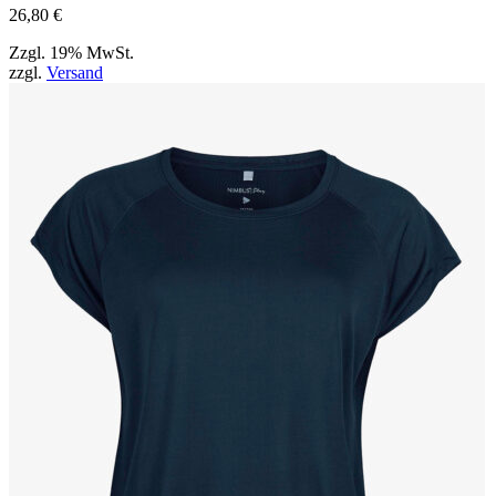
auf
26,80
€
der
Produktseite
Zzgl. 19% MwSt.
gewählt
zzgl.
Versand
werden