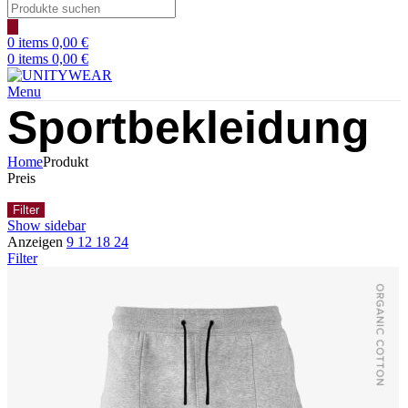
Products
search
0
items
0,00
€
0
items
0,00
€
Menu
Sportbekleidung
Home
Produkt
Preis
Filter
Show sidebar
Anzeigen
9
12
18
24
Filter