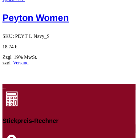
weist
mehrere
Peyton Women
Varianten
auf.
Die
Optionen
SKU:
PEYT-L-Navy_S
können
auf
18,74
€
der
Produktseite
Zzgl. 19% MwSt.
gewählt
zzgl.
Versand
werden
Stickpreis-Rechner