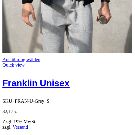
Dieses
Ausführung wählen
Produkt
Quick view
weist
mehrere
Franklin Unisex
Varianten
auf.
Die
Optionen
SKU:
FRAN-U-Grey_S
können
auf
32,17
€
der
Produktseite
Zzgl. 19% MwSt.
gewählt
zzgl.
Versand
werden