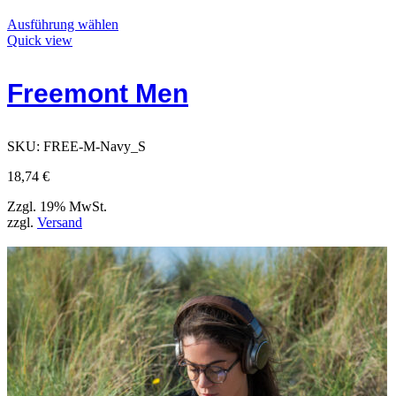
Dieses
Ausführung wählen
Produkt
Quick view
weist
mehrere
Freemont Men
Varianten
auf.
Die
Optionen
SKU:
FREE-M-Navy_S
können
auf
18,74
€
der
Produktseite
Zzgl. 19% MwSt.
gewählt
zzgl.
Versand
werden