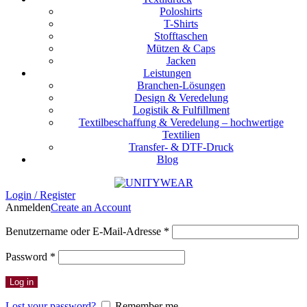
Poloshirts
T-Shirts
Stofftaschen
Mützen & Caps
Jacken
Leistungen
Branchen-Lösungen
Design & Veredelung
Logistik & Fulfillment
Textilbeschaffung & Veredelung – hochwertige
Textilien
Transfer- & DTF-Druck
Blog
Login / Register
Anmelden
Create an Account
Erforderlich
Benutzername oder E-Mail-Adresse
*
Erforderlich
Password
*
Log in
Lost your password?
Remember me