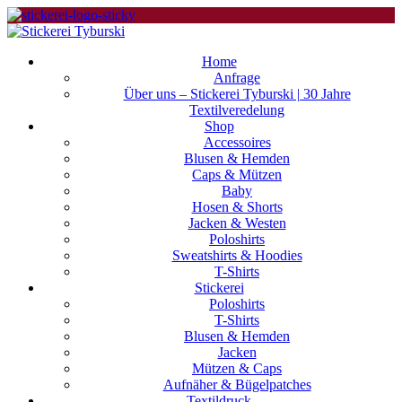
Home
Anfrage
Über uns – Stickerei Tyburski | 30 Jahre
Textilveredelung
Shop
Accessoires
Blusen & Hemden
Caps & Mützen
Baby
Hosen & Shorts
Jacken & Westen
Poloshirts
Sweatshirts & Hoodies
T-Shirts
Stickerei
Poloshirts
T-Shirts
Blusen & Hemden
Jacken
Mützen & Caps
Aufnäher & Bügelpatches
Textildruck