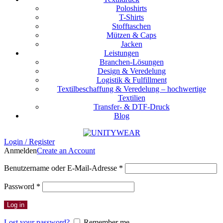
Poloshirts
T-Shirts
Stofftaschen
Mützen & Caps
Jacken
Leistungen
Branchen-Lösungen
Design & Veredelung
Logistik & Fulfillment
Textilbeschaffung & Veredelung – hochwertige
Textilien
Transfer- & DTF-Druck
Blog
Login / Register
Anmelden
Create an Account
Erforderlich
Benutzername oder E-Mail-Adresse
*
Erforderlich
Password
*
Log in
Lost your password?
Remember me