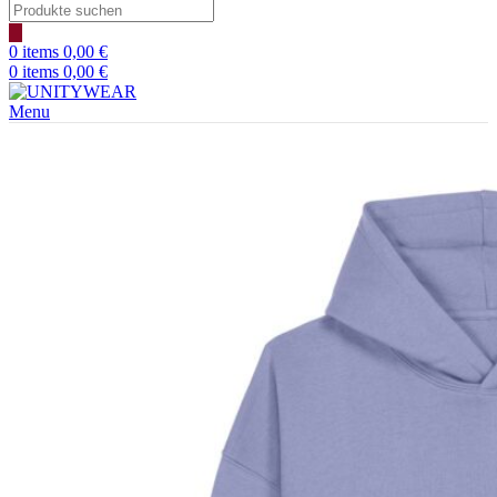
Products
search
0
items
0,00
€
0
items
0,00
€
Menu