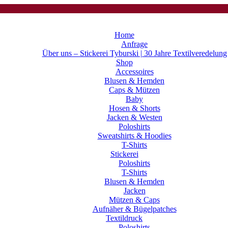
Home
Anfrage
Über uns – Stickerei Tyburski | 30 Jahre Textilveredelung
Shop
Accessoires
Blusen & Hemden
Caps & Mützen
Baby
Hosen & Shorts
Jacken & Westen
Poloshirts
Sweatshirts & Hoodies
T-Shirts
Stickerei
Poloshirts
T-Shirts
Blusen & Hemden
Jacken
Mützen & Caps
Aufnäher & Bügelpatches
Textildruck
Poloshirts