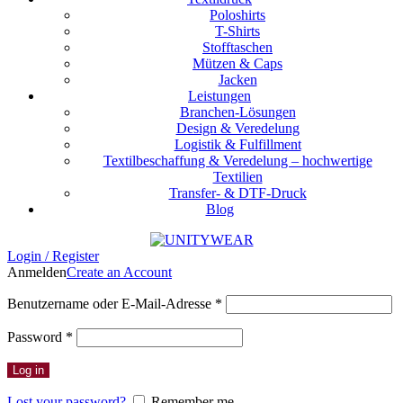
Poloshirts
T-Shirts
Stofftaschen
Mützen & Caps
Jacken
Leistungen
Branchen-Lösungen
Design & Veredelung
Logistik & Fulfillment
Textilbeschaffung & Veredelung – hochwertige
Textilien
Transfer- & DTF-Druck
Blog
Login / Register
Anmelden
Create an Account
Erforderlich
Benutzername oder E-Mail-Adresse
*
Erforderlich
Password
*
Log in
Lost your password?
Remember me