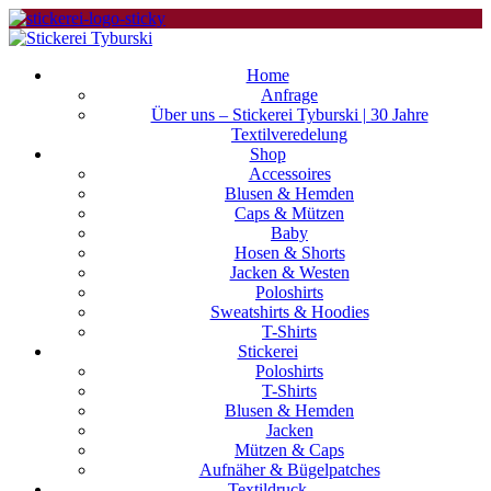
Home
Anfrage
Über uns – Stickerei Tyburski | 30 Jahre
Textilveredelung
Shop
Accessoires
Blusen & Hemden
Caps & Mützen
Baby
Hosen & Shorts
Jacken & Westen
Poloshirts
Sweatshirts & Hoodies
T-Shirts
Stickerei
Poloshirts
T-Shirts
Blusen & Hemden
Jacken
Mützen & Caps
Aufnäher & Bügelpatches
Textildruck