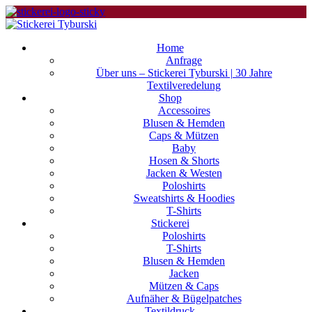
Home
Anfrage
Über uns – Stickerei Tyburski | 30 Jahre
Textilveredelung
Shop
Accessoires
Blusen & Hemden
Caps & Mützen
Baby
Hosen & Shorts
Jacken & Westen
Poloshirts
Sweatshirts & Hoodies
T-Shirts
Stickerei
Poloshirts
T-Shirts
Blusen & Hemden
Jacken
Mützen & Caps
Aufnäher & Bügelpatches
Textildruck