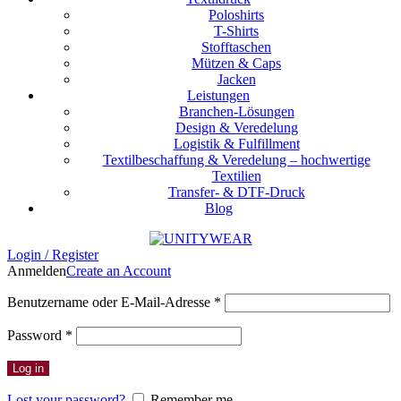
Poloshirts
T-Shirts
Stofftaschen
Mützen & Caps
Jacken
Leistungen
Branchen-Lösungen
Design & Veredelung
Logistik & Fulfillment
Textilbeschaffung & Veredelung – hochwertige
Textilien
Transfer- & DTF-Druck
Blog
Login / Register
Anmelden
Create an Account
Erforderlich
Benutzername oder E-Mail-Adresse
*
Erforderlich
Password
*
Log in
Lost your password?
Remember me