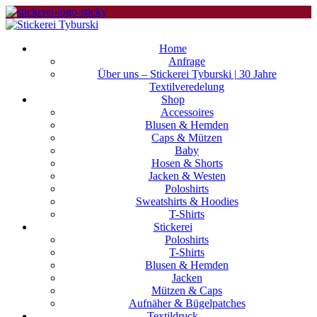
Home
Anfrage
Über uns – Stickerei Tyburski | 30 Jahre
Textilveredelung
Shop
Accessoires
Blusen & Hemden
Caps & Mützen
Baby
Hosen & Shorts
Jacken & Westen
Poloshirts
Sweatshirts & Hoodies
T-Shirts
Stickerei
Poloshirts
T-Shirts
Blusen & Hemden
Jacken
Mützen & Caps
Aufnäher & Bügelpatches
Textildruck