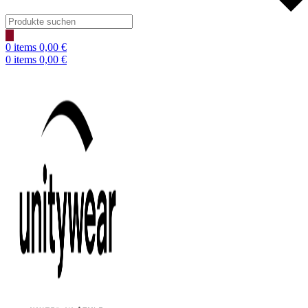
Products
search
0
items
0,00
€
0
items
0,00
€