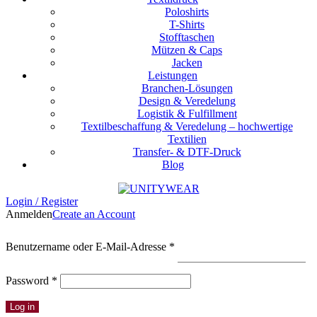
Poloshirts
T-Shirts
Stofftaschen
Mützen & Caps
Jacken
Leistungen
Branchen-Lösungen
Design & Veredelung
Logistik & Fulfillment
Textilbeschaffung & Veredelung – hochwertige
Textilien
Transfer- & DTF-Druck
Blog
Login / Register
Anmelden
Create an Account
Erforderlich
Benutzername oder E-Mail-Adresse
*
Erforderlich
Password
*
Log in