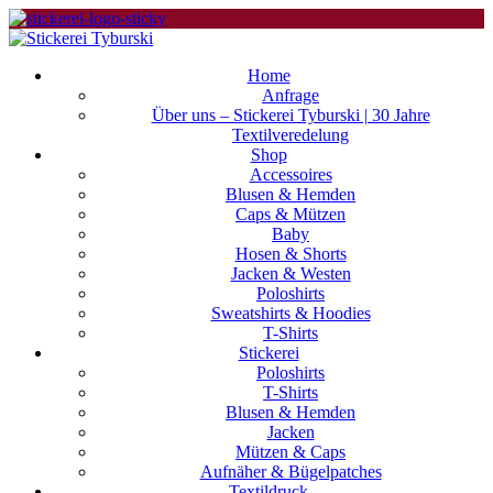
Home
Anfrage
Über uns – Stickerei Tyburski | 30 Jahre
Textilveredelung
Shop
Accessoires
Blusen & Hemden
Caps & Mützen
Baby
Hosen & Shorts
Jacken & Westen
Poloshirts
Sweatshirts & Hoodies
T-Shirts
Stickerei
Poloshirts
T-Shirts
Blusen & Hemden
Jacken
Mützen & Caps
Aufnäher & Bügelpatches
Textildruck