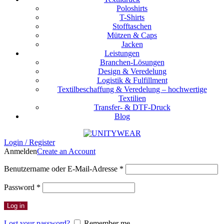
Poloshirts
T-Shirts
Stofftaschen
Mützen & Caps
Jacken
Leistungen
Branchen-Lösungen
Design & Veredelung
Logistik & Fulfillment
Textilbeschaffung & Veredelung – hochwertige
Textilien
Transfer- & DTF-Druck
Blog
Login / Register
Anmelden
Create an Account
Erforderlich
Benutzername oder E-Mail-Adresse
*
Erforderlich
Password
*
Log in
Lost your password?
Remember me