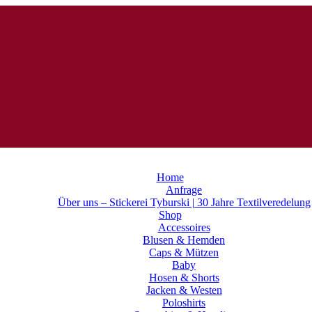
Home
Anfrage
Über uns – Stickerei Tyburski | 30 Jahre Textilveredelung
Shop
Accessoires
Blusen & Hemden
Caps & Mützen
Baby
Hosen & Shorts
Jacken & Westen
Poloshirts