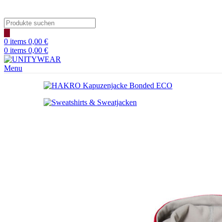
Products
search
0
items
0,00
€
0
items
0,00
€
Menu