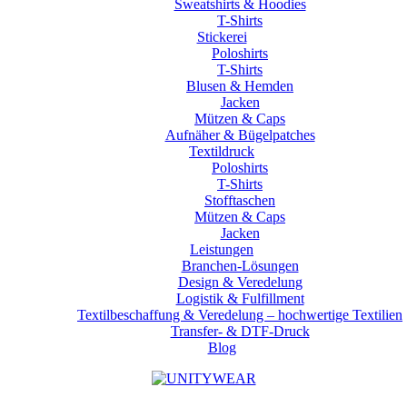
Sweatshirts & Hoodies
T-Shirts
Stickerei
Poloshirts
T-Shirts
Blusen & Hemden
Jacken
Mützen & Caps
Aufnäher & Bügelpatches
Textildruck
Poloshirts
T-Shirts
Stofftaschen
Mützen & Caps
Jacken
Leistungen
Branchen-Lösungen
Design & Veredelung
Logistik & Fulfillment
Textilbeschaffung & Veredelung – hochwertige Textilien
Transfer- & DTF-Druck
Blog