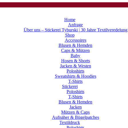
Home
Anfrage
Über uns – Stickerei Tyburski | 30 Jahre Textilveredelung
Shop
Accessoires
Blusen & Hemden
Caps & Mützen
Baby
Hosen & Shorts
Jacken & Westen
Poloshirts
Sweatshirts & Hoodies
T-Shirts
Stickerei
Poloshirts
T-Shirts
Blusen & Hemden
Jacken
Mützen & Caps
Aufnäher & Bügelpatches
Textildruck
Poloshirts