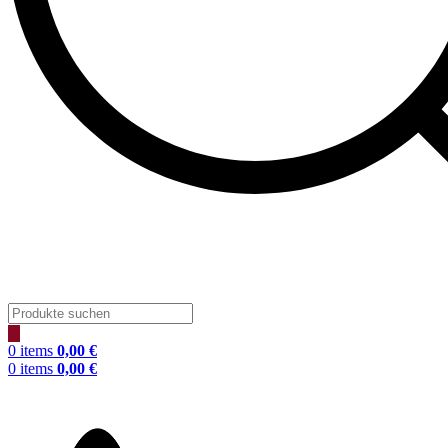
Products
search
0
items
0,00
€
0
items
0,00
€