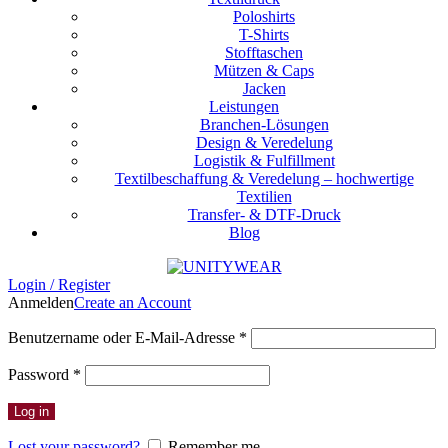
Poloshirts
T-Shirts
Stofftaschen
Mützen & Caps
Jacken
Leistungen
Branchen-Lösungen
Design & Veredelung
Logistik & Fulfillment
Textilbeschaffung & Veredelung – hochwertige
Textilien
Transfer- & DTF-Druck
Blog
Login / Register
Anmelden
Create an Account
Erforderlich
Benutzername oder E-Mail-Adresse
*
Erforderlich
Password
*
Log in
Lost your password?
Remember me