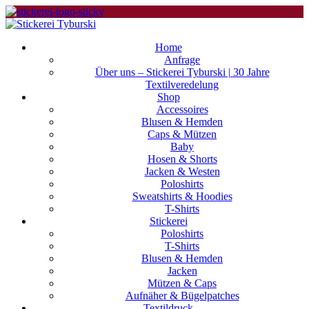
Home
Anfrage
Über uns – Stickerei Tyburski | 30 Jahre
Textilveredelung
Shop
Accessoires
Blusen & Hemden
Caps & Mützen
Baby
Hosen & Shorts
Jacken & Westen
Poloshirts
Sweatshirts & Hoodies
T-Shirts
Stickerei
Poloshirts
T-Shirts
Blusen & Hemden
Jacken
Mützen & Caps
Aufnäher & Bügelpatches
Textildruck