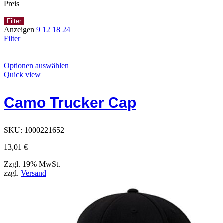
Preis
Filter
Anzeigen
9
12
18
24
Filter
Dieses
Optionen auswählen
Produkt
Quick view
hat
Optionen,
Camo Trucker Cap
die
auf
der
Produktseite
SKU:
1000221652
ausgewählt
werden
13,01
€
können
Zzgl. 19% MwSt.
zzgl.
Versand