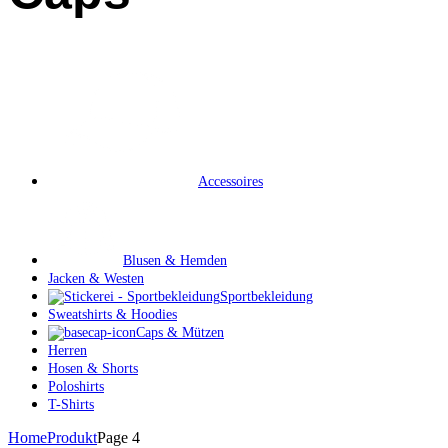
Accessoires
Blusen & Hemden
Jacken & Westen
Sportbekleidung
Sweatshirts & Hoodies
Caps & Mützen
Herren
Hosen & Shorts
Poloshirts
T-Shirts
Home
Produkt
Page 4