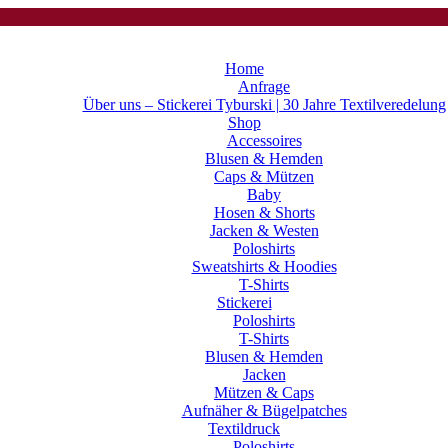
Home
Anfrage
Über uns – Stickerei Tyburski | 30 Jahre Textilveredelung
Shop
Accessoires
Blusen & Hemden
Caps & Mützen
Baby
Hosen & Shorts
Jacken & Westen
Poloshirts
Sweatshirts & Hoodies
T-Shirts
Stickerei
Poloshirts
T-Shirts
Blusen & Hemden
Jacken
Mützen & Caps
Aufnäher & Bügelpatches
Textildruck
Poloshirts