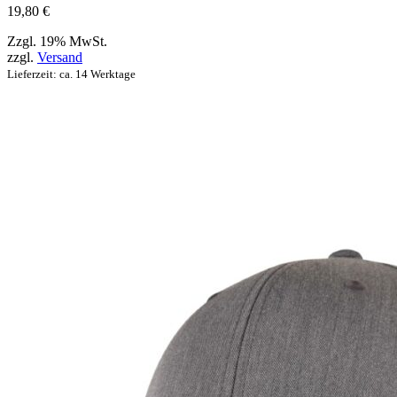
werden
19,80
€
können
Zzgl. 19% MwSt.
zzgl.
Versand
Lieferzeit: ca. 14 Werktage