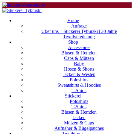
Home
Anfrage
Über uns – Stickerei Tyburski | 30 Jahre
Textilveredelung
Shop
Accessoires
Blusen & Hemden
Caps & Mützen
Baby
Hosen & Shorts
Jacken & Westen
Poloshirts
Sweatshirts & Hoodies
T-Shirts
Stickerei
Poloshirts
T-Shirts
Blusen & Hemden
Jacken
Mützen & Caps
Aufnäher & Bügelpatches
Textildruck