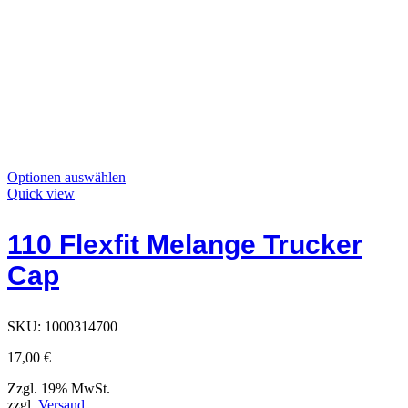
Dieses
Optionen auswählen
Produkt
Quick view
hat
Optionen,
110 Flexfit Melange Trucker
die
auf
Cap
der
Produktseite
ausgewählt
werden
SKU:
1000314700
können
17,00
€
Zzgl. 19% MwSt.
zzgl.
Versand