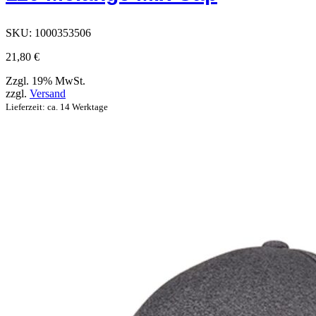
auf
der
Produktseite
SKU:
1000353506
ausgewählt
werden
21,80
€
können
Zzgl. 19% MwSt.
zzgl.
Versand
Lieferzeit: ca. 14 Werktage