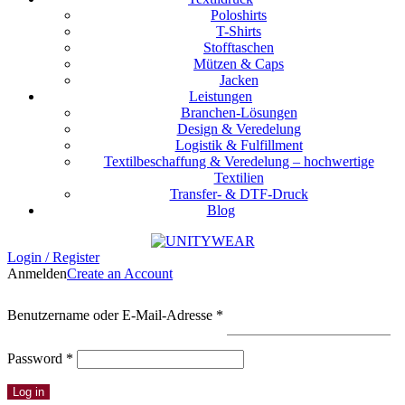
Poloshirts
T-Shirts
Stofftaschen
Mützen & Caps
Jacken
Leistungen
Branchen-Lösungen
Design & Veredelung
Logistik & Fulfillment
Textilbeschaffung & Veredelung – hochwertige
Textilien
Transfer- & DTF-Druck
Blog
Login / Register
Anmelden
Create an Account
Erforderlich
Benutzername oder E-Mail-Adresse
*
Erforderlich
Password
*
Log in