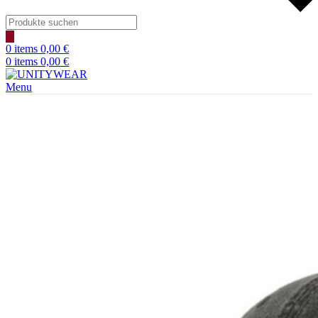
Products
search
0
items
0,00
€
0
items
0,00
€
Menu