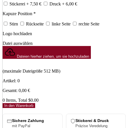
Stickerei
+ 7,50
€
Druck
+ 6,00
€
Kapuze Position
*
Stirn
Rückseite
linke Seite
rechte Seite
Logo hochladen
Datei auswählen
Dateien hierher ziehen, um sie hochzuladen
(maximale Dateigröße 512 MB)
Artikel
:
0
Gesamt
:
0,00
€
0 Items, Total $0.00
In den Warenkorb
Sichere Zahlung
Stickerei & Druck
mit PayPal
Präzise Veredelung