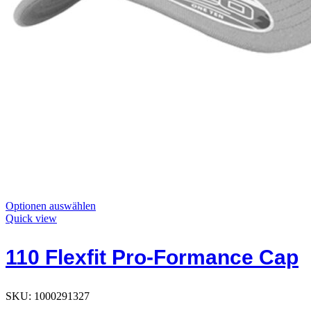
Dieses
Optionen auswählen
Produkt
Quick view
hat
Optionen,
110 Flexfit Pro-Formance Cap
die
auf
der
Produktseite
SKU:
1000291327
ausgewählt