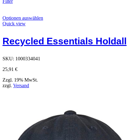
Filter
Dieses
Optionen auswählen
Produkt
Quick view
hat
Optionen,
Recycled Essentials Holdall
die
auf
der
Produktseite
SKU:
1000334041
ausgewählt
werden
25,91
€
können
Zzgl. 19% MwSt.
zzgl.
Versand