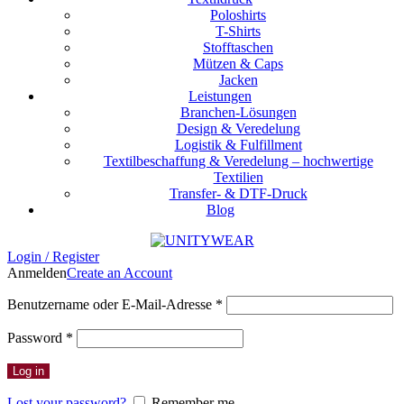
Poloshirts
T-Shirts
Stofftaschen
Mützen & Caps
Jacken
Leistungen
Branchen-Lösungen
Design & Veredelung
Logistik & Fulfillment
Textilbeschaffung & Veredelung – hochwertige
Textilien
Transfer- & DTF-Druck
Blog
Login / Register
Anmelden
Create an Account
Erforderlich
Benutzername oder E-Mail-Adresse
*
Erforderlich
Password
*
Log in
Lost your password?
Remember me