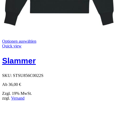
Dieses
Optionen auswählen
Produkt
Quick view
hat
Optionen,
Slammer
die
auf
der
Produktseite
SKU:
STSU856C0022S
ausgewählt
werden
Ab
36,00
€
können
Zzgl. 19% MwSt.
zzgl.
Versand