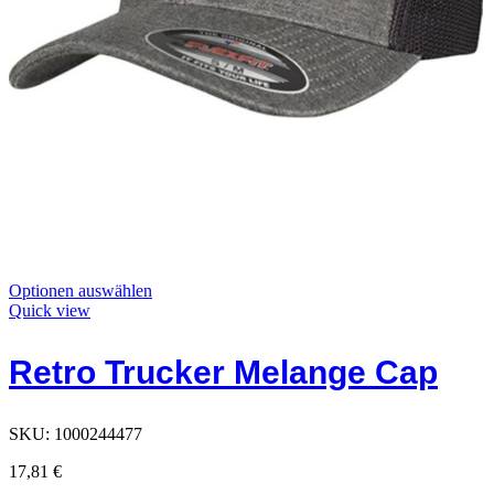
Dieses
Optionen auswählen
Produkt
Quick view
hat
Optionen,
Retro Trucker Melange Cap
die
auf
der
Produktseite
SKU:
1000244477
ausgewählt
werden
17,81
€
können