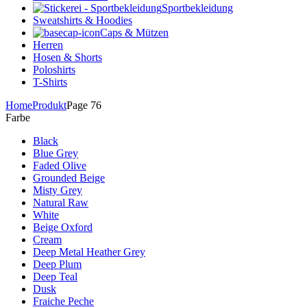
Sportbekleidung
Sweatshirts & Hoodies
Caps & Mützen
Herren
Hosen & Shorts
Poloshirts
T-Shirts
Home
Produkt
Page 76
Farbe
Black
Blue Grey
Faded Olive
Grounded Beige
Misty Grey
Natural Raw
White
Beige Oxford
Cream
Deep Metal Heather Grey
Deep Plum
Deep Teal
Dusk
Fraiche Peche