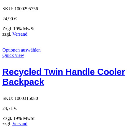
der
Produktseite
SKU:
1000295756
ausgewählt
werden
24,90
€
können
Zzgl. 19% MwSt.
zzgl.
Versand
Dieses
Optionen auswählen
Produkt
Quick view
hat
Optionen,
Recycled Twin Handle Cooler
die
auf
Backpack
der
Produktseite
ausgewählt
werden
SKU:
1000315080
können
24,71
€
Zzgl. 19% MwSt.
zzgl.
Versand