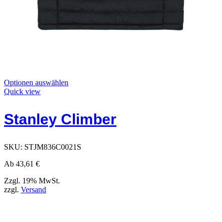
Dieses
Optionen auswählen
Produkt
Quick view
hat
Optionen,
Stanley Climber
die
auf
der
Produktseite
SKU:
STJM836C0021S
ausgewählt
werden
Ab
43,61
€
können
Zzgl. 19% MwSt.
zzgl.
Versand