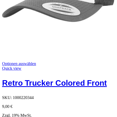
Dieses
Optionen auswählen
Produkt
Quick view
hat
Optionen,
Retro Trucker Colored Front
die
auf
der
Produktseite
SKU:
1000220344
ausgewählt
werden
9,00
€
können
Zzgl. 19% MwSt.