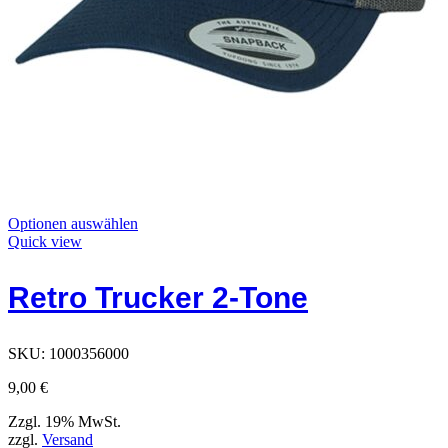
Dieses
Optionen auswählen
Produkt
Quick view
hat
Optionen,
Retro Trucker 2-Tone
die
auf
der
Produktseite
SKU:
1000356000
ausgewählt
werden
9,00
€
können
Zzgl. 19% MwSt.
zzgl.
Versand