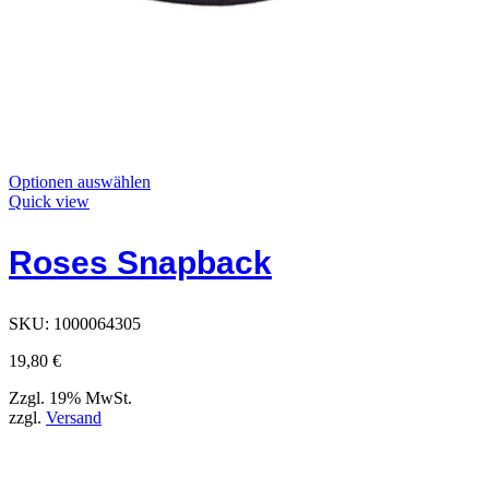
Dieses
Optionen auswählen
Produkt
Quick view
hat
Optionen,
Roses Snapback
die
auf
der
Produktseite
SKU:
1000064305
ausgewählt
werden
19,80
€
können
Zzgl. 19% MwSt.
zzgl.
Versand