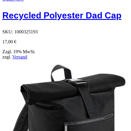
hat
Optionen,
Recycled Polyester Dad Cap
die
auf
der
Produktseite
SKU:
1000325193
ausgewählt
werden
17,00
€
können
Zzgl. 19% MwSt.
zzgl.
Versand