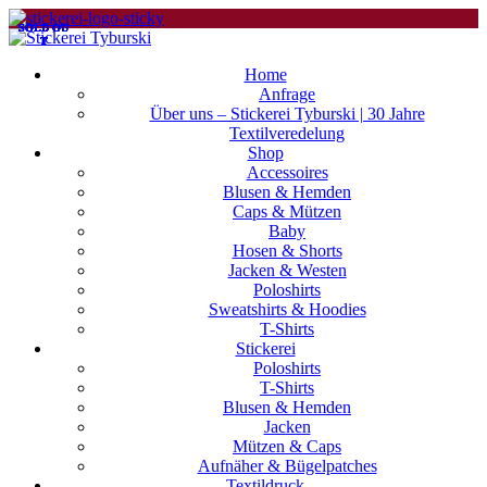
SOLD OU
SOLD OU
SOLD OU
SOLD OU
SOLD OU
SOLD OU
SOLD OU
SOLD OU
SOLD OU
SOLD OU
SOLD OU
SOLD OU
T
T
T
T
T
T
T
T
T
T
T
T
Home
Anfrage
Über uns – Stickerei Tyburski | 30 Jahre
Textilveredelung
Shop
Accessoires
Blusen & Hemden
Caps & Mützen
Baby
Hosen & Shorts
Jacken & Westen
Poloshirts
Sweatshirts & Hoodies
T-Shirts
Stickerei
Poloshirts
T-Shirts
Blusen & Hemden
Jacken
Mützen & Caps
Aufnäher & Bügelpatches
Textildruck