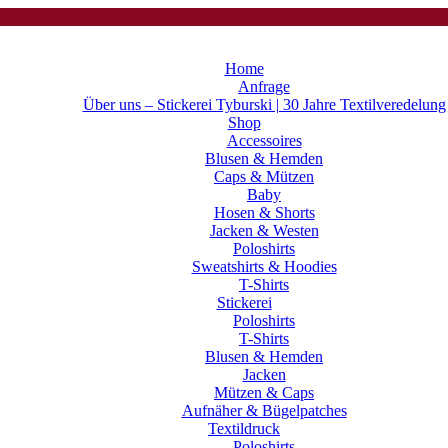
Home
Anfrage
Über uns – Stickerei Tyburski | 30 Jahre Textilveredelung
Shop
Accessoires
Blusen & Hemden
Caps & Mützen
Baby
Hosen & Shorts
Jacken & Westen
Poloshirts
Sweatshirts & Hoodies
T-Shirts
Stickerei
Poloshirts
T-Shirts
Blusen & Hemden
Jacken
Mützen & Caps
Aufnäher & Bügelpatches
Textildruck
Poloshirts