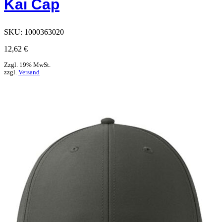
Kai Cap
SKU:
1000363020
12,62
€
Zzgl. 19% MwSt.
zzgl.
Versand