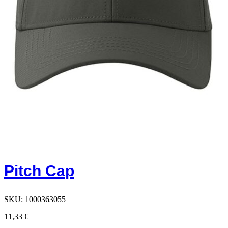
Pitch Cap
SKU:
1000363055
11,33
€