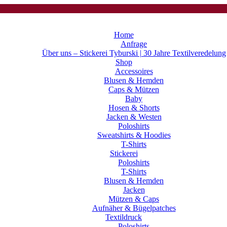
Home
Anfrage
Über uns – Stickerei Tyburski | 30 Jahre Textilveredelung
Shop
Accessoires
Blusen & Hemden
Caps & Mützen
Baby
Hosen & Shorts
Jacken & Westen
Poloshirts
Sweatshirts & Hoodies
T-Shirts
Stickerei
Poloshirts
T-Shirts
Blusen & Hemden
Jacken
Mützen & Caps
Aufnäher & Bügelpatches
Textildruck
Poloshirts