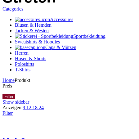
Categories
Accessoires
Blusen & Hemden
Jacken & Westen
Sportbekleidung
Sweatshirts & Hoodies
Caps & Mützen
Herren
Hosen & Shorts
Poloshirts
T-Shirts
Home
Produkt
Preis
Filter
Show sidebar
Anzeigen
9
12
18
24
Filter