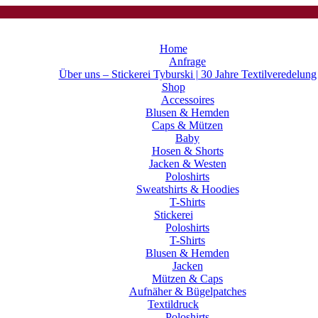
Home
Anfrage
Über uns – Stickerei Tyburski | 30 Jahre Textilveredelung
Shop
Accessoires
Blusen & Hemden
Caps & Mützen
Baby
Hosen & Shorts
Jacken & Westen
Poloshirts
Sweatshirts & Hoodies
T-Shirts
Stickerei
Poloshirts
T-Shirts
Blusen & Hemden
Jacken
Mützen & Caps
Aufnäher & Bügelpatches
Textildruck
Poloshirts