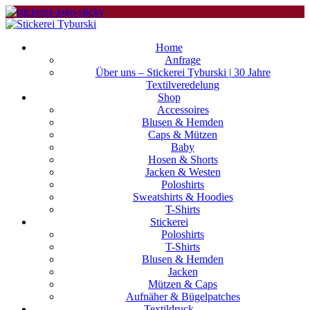
Home
Anfrage
Über uns – Stickerei Tyburski | 30 Jahre
Textilveredelung
Shop
Accessoires
Blusen & Hemden
Caps & Mützen
Baby
Hosen & Shorts
Jacken & Westen
Poloshirts
Sweatshirts & Hoodies
T-Shirts
Stickerei
Poloshirts
T-Shirts
Blusen & Hemden
Jacken
Mützen & Caps
Aufnäher & Bügelpatches
Textildruck