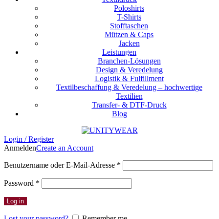
Poloshirts
T-Shirts
Stofftaschen
Mützen & Caps
Jacken
Leistungen
Branchen-Lösungen
Design & Veredelung
Logistik & Fulfillment
Textilbeschaffung & Veredelung – hochwertige
Textilien
Transfer- & DTF-Druck
Blog
Login / Register
Anmelden
Create an Account
Erforderlich
Benutzername oder E-Mail-Adresse
*
Erforderlich
Password
*
Log in
Lost your password?
Remember me